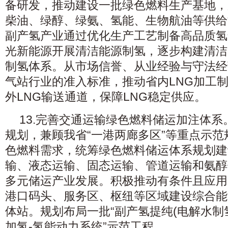
备研发，推动建设一批绿色燃料生产基地，
柴油、绿醇、绿氨、氢能、生物航油等供给
副产氢产业通过优化生产工艺制备高品质氢
光新能源开展清洁能源制氢，逐步构建清洁
制氢体系。从市场信誉、从业经验与守法经
气站行业的准入标准，推动省内LNG加工
外LNG输送通道，保障LNG稳定供应。
13.完善交通运输绿色燃料储运加注体系
规划，兼顾我省“一港两廊多区”等重点示
色燃料需求，统筹绿色燃料储运体系规划建
输、液态运输、固态运输、管道运输和氨醇
多元储运产业发展。积极推动有条件且应用
港口码头、服务区、枢纽等区域建设综合能
体站。规划布局一批“副产氢提纯(电解水制氢
加氢-氢能动力系统”示范工程。