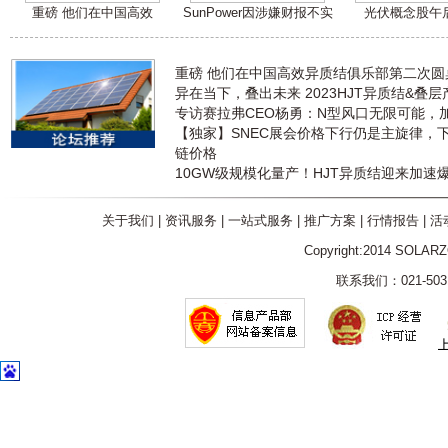
重磅 他们在中国高效
SunPower因涉嫌财报不实
光伏概念股午
重磅 他们在中国高效异质结俱乐部第二次
异在当下，叠出未来 2023HJT异质结&叠
专访赛拉弗CEO杨勇：N型风口无限可能，
【独家】SNEC展会价格下行仍是主旋律，
链价格
10GW级规模化量产！HJT异质结迎来加速
关于我们
|
资讯服务
|
一站式服务
|
推广方案
|
行情报告
|
活
Copyright:2014 SOLAR
联系我们：021-5031