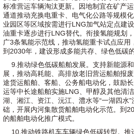
标准营运车辆淘汰更新。因地制宜在矿产运
通道推动充换电重卡、电气化公路等规模化
业园区等区域按需进行LNG加气站定点建
油重卡逐步进行LNG替代。衔接氢能规划
广3条氢能示范线，推动氢能重卡试点应用
到2030年，建设形成多能共存、绿色低碳
9.推动绿色低碳船舶发展。支持新能源
展，推动高耗能、高排放老旧营运船舶报废
途货运船舶、客船、公务船电动化，鼓励长
运等中长途船舶实施LNG、甲醇及其他清
湖、湘江、资江、沅江、澧水等“一湖四水
础，开展内河集散货船舶电动化示范。到20
的船舶电动化推广模式。
10.推动铁路机车车辆绿色低碳转型。