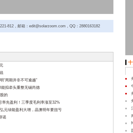
-812，邮箱：edit@solarzoom.com，QQ：2880163182
十
5元
锐
明“周期并非不可逾越”
元绿能拟牵头重整无锡尚德
股的
亏率先盈利！三季度毛利率涨至32%
弘元绿能盈利大增，晶澳明年要扭亏
辟谣