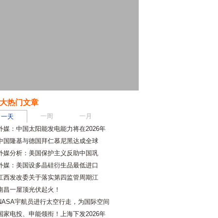
大热门文章
一周
一月
一天
外媒：中国太阳能发电能力将在2026年
中国隆基与德国拜仁慕尼黑达成全球
外媒分析：美国保护主义反助中国巩
外媒：美国设多晶硅衍生品最低进口
江西发改委关于落实第四监管周期江
南昌一屋顶光伏起火！
NASA宇航员进行太空行走，为国际空间
国家电投、申能领衔！上海下发2026年