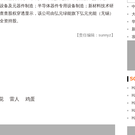
设备及元器件制造；半导体器件专用设备制造；新材料技术研
查查股权穿透显示，该公司由弘元绿能旗下弘元光能（无锡）
全资持股。
【责任编辑：sunnyz】
S
H
H
花
雷人
鸡蛋
H
H
H