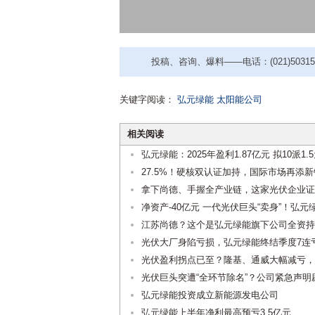
投稿、咨询、爆料——电话：(021)50315221
关键字阅读：
弘元绿能
太阳能公司
相关阅读
弘元绿能：2025年盈利1.87亿元 拟10派1.
27.5%！硬核双认证加持，国际市场再添新
拿下尚德、手握全产业链，这家光伏企业证
净资产-40亿元 一代光伏巨头“卖身”！弘
江苏尚德？这个是弘元绿能旗下公司全资持
光伏大厂身陷亏损，弘元绿能终结季度7连
光伏盈利拐点已至？隆基、通威大幅减亏，
光伏巨头突遭“全环节除名”？公司紧急声明
弘元绿能投资成立新能源发电公司
弘元绿能上半年净利最高预亏3.5亿元