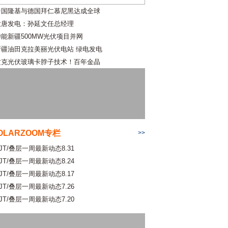
中国隆基与德国拜仁慕尼黑达成全球
大唐发电：孙延文任总经理
华能新疆500MW光伏项目并网
新疆油田克拉美丽光伏电站 绿电发电
攻克光伏玻璃卡脖子技术！百年金晶
OLARZOOM专栏
>>
JT/叠层一周最新动态8.31
JT/叠层一周最新动态8.24
JT/叠层一周最新动态8.17
JT/叠层一周最新动态7.26
JT/叠层一周最新动态7.20