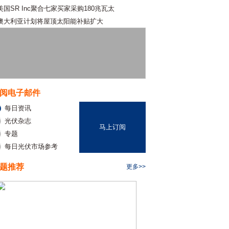
美国SR Inc聚合七家买家采购180兆瓦太
澳大利亚计划将屋顶太阳能补贴扩大
阅电子邮件
每日资讯
光伏杂志
马上订阅
专题
每日光伏市场参考
题推荐
更多>>