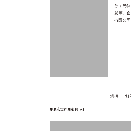
务；光伏
发等。企
有限公司
漂亮
鲜
刚表态过的朋友 (
0 人
)