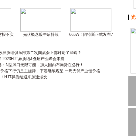
光
嫌财报不实
光伏概念股午后持续
665W！阿特斯正式发布7
高效异质结俱乐部第二次圆桌会上都讨论了些啥？
2023HJT异质结&叠层产业峰会来袭
勇：N型风口无限可能，加大国内布局势在必行！
会价格下行仍是主旋律，下游继续观望 一周光伏产业链价格
产！HJT异质结迎来加速爆发