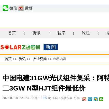
微信
微博
首页
资讯
智库
论坛
|
|
|
|
新闻
首页
>>
资讯
>>
产业要闻
>>
查看内容
中国电建31GW光伏组件集采：阿特斯
二3GW N型HJT组件最低价
2026-03-20 09:12:39
浏览：
1189
次
来自：光伏头条
分享：