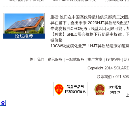
重磅 他们在中国高效异质结俱乐部第二次
异在当下，叠出未来 2023HJT异质结&叠
专访赛拉弗CEO杨勇：N型风口无限可能，
【独家】SNEC展会价格下行仍是主旋律，
链价格
10GW级规模化量产！HJT异质结迎来加速
关于我们
|
资讯服务
|
一站式服务
|
推广方案
|
行情报告
|
活
Copyright:2014 SOLAR
联系我们：021-5031