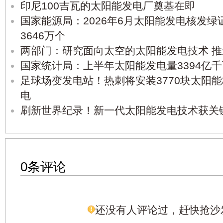
印尼100吉瓦的太阳能发电厂奠基在即
国家能源局：2026年6月太阳能发电核发绿
3646万个
两部门：研究面向太空的太阳能发电技术 
国家统计局：上半年太阳能发电量3394亿千瓦
足球场变发电站！热刺将安装3770块太阳能
电
刷新世界纪录！新一代太阳能发电技术获关
0条评论
还没有人评论过，赶快抢沙