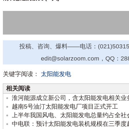
投稿、咨询、爆料——电话：(021)50315
edit@solarzoom.com，QQ：28
关键字阅读：
太阳能发电
相关阅读
淮河能源成立新公司，含太阳能发电相关业
越南5号油汀太阳能发电厂项目正式开工
上半年我国风电、太阳能发电总量约占全社
中电联：预计太阳能发电装机规模在三季度