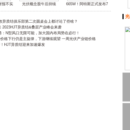
嫌财报不实
光伏概念股午后持续
665W！阿特斯正式发布7
光
高效异质结俱乐部第二次圆桌会上都讨论了些啥？
2023HJT异质结&叠层产业峰会来袭
勇：N型风口无限可能，加大国内布局势在必行！
会价格下行仍是主旋律，下游继续观望 一周光伏产业链价格
产！HJT异质结迎来加速爆发