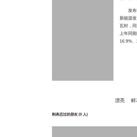
发布
新能源发
瓦时，同
上年同期
16.9
漂亮
鲜
刚表态过的朋友 (
0 人
)