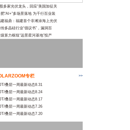
A股多家光伏龙头，回应“美国加征关
肥“AI+”多场景落地 为千行百业装
福建福鼎：福建首个非滩涂海上光伏
网传多晶硅行业“倡议书”，漏洞百
超级算力枢纽“远景星河基地”投产
OLARZOOM专栏
>>
JT/叠层一周最新动态8.31
JT/叠层一周最新动态8.24
JT/叠层一周最新动态8.17
JT/叠层一周最新动态7.26
JT/叠层一周最新动态7.20