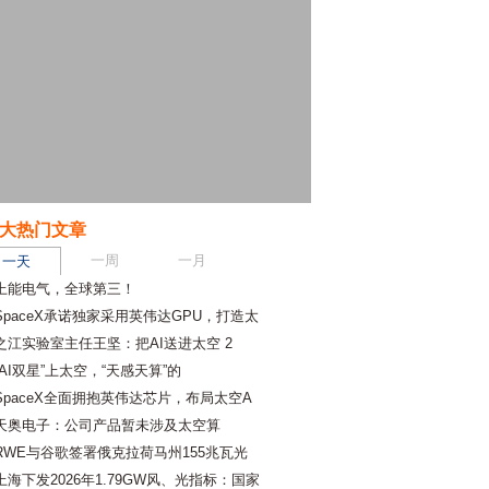
大热门文章
一周
一月
一天
上能电气，全球第三！
SpaceX承诺独家采用英伟达GPU，打造太
之江实验室主任王坚：把AI送进太空 2
“AI双星”上太空，“天感天算”的
SpaceX全面拥抱英伟达芯片，布局太空A
天奥电子：公司产品暂未涉及太空算
RWE与谷歌签署俄克拉荷马州155兆瓦光
上海下发2026年1.79GW风、光指标：国家