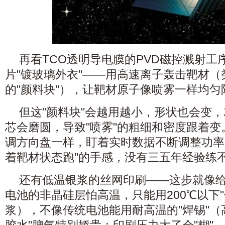
再看TCO透明导电膜的PVD磁控溅射工
片"镀玻璃外衣"——用高速离子轰击靶材（类
的"颜料块"），让靶材原子像喷雾一样均
但这"颜料块"会越用越小，形状也会变
芯会磨圆，导致"喷雾"的粗细和密度跟着
调方向盘一样，盯着实时数据不断调整功率
着靶材状态跑"的手感，没有三五年经验练
还有低温银浆的丝网印刷——这步就像给芯
电池的非晶硅层怕高温，只能用200℃以下
浆），不像传统电池能用耐高温的"焊锡"（