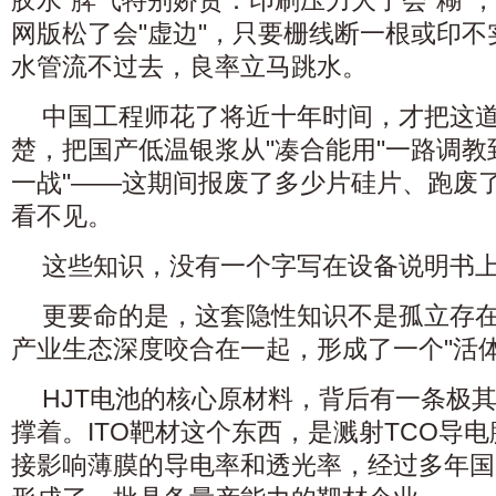
胶水"脾气特别娇贵：印刷压力大了会"糊"，
网版松了会"虚边"，只要栅线断一根或印
水管流不过去，良率立马跳水。
中国工程师花了将近十年时间，才把这
楚，把国产低温银浆从"凑合能用"一路调教
一战"——这期间报废了多少片硅片、跑废
看不见。
这些知识，没有一个字写在设备说明书
更要命的是，这套隐性知识不是孤立存
产业生态深度咬合在一起，形成了一个"活体
HJT电池的核心原材料，背后有一条极
撑着。ITO靶材这个东西，是溅射TCO导
接影响薄膜的导电率和透光率，经过多年国