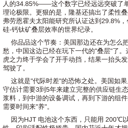
人的34.85%——这个数字已经远远突破了单
理论极限。更狠的是，隆基还搞出了柔性叠
弗劳恩霍夫太阳能研究所认证达到29.8%
硅-钙钛矿叠层效率的世界纪录。
你品品这个节奏：美国那边还在为怎么把
愁，中国这边已经在玩下一代的"叠层"了
虎之力终于学会了开手动挡，结果一抬头发
驾驶了。
这就是"代际时差"的恐怖之处。美国如果
守估计需要3到5年来建立完整的供应链生
浆料，到中游的设备调试，再到下游的组件
需要时间来"养"。
因为HJT 电池这个东西，只能用 200