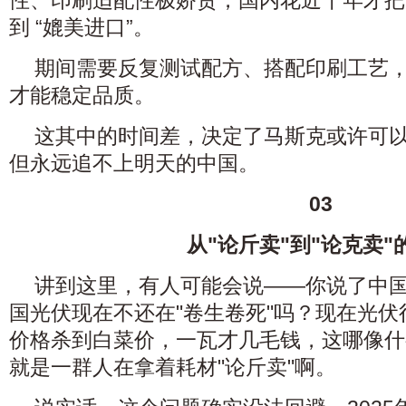
性、印刷适配性极娇贵，国内花近十年才把国
到 “媲美进口”。
期间需要反复测试配方、搭配印刷工艺
才能稳定品质。
这其中的时间差，决定了马斯克或许可
但永远追不上明天的中国。
03
从"论斤卖"到"论克卖"
讲到这里，有人可能会说——你说了中
国光伏现在不还在"卷生卷死
"吗？现在光
价格杀到白菜价，一瓦才几毛钱，这哪像什
就是一群人在拿着耗材"论斤卖"啊。