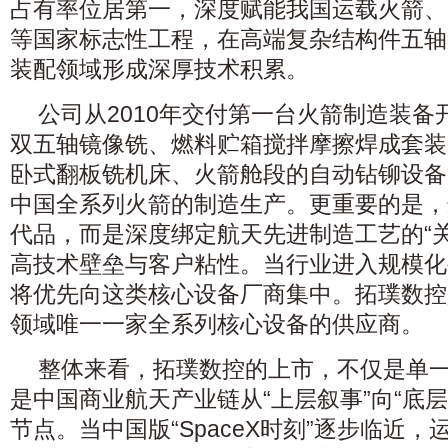
占有率位居第一，深度赋能我国运载火箭、C9
等国家标志性工程，在高端复杂结构件五轴
装配领域形成深厚技术积累。
公司从2010年交付第一台火箭制造装
双五轴镜像铣、燃料贮箱搅拌摩擦焊成套装
卧式翻板铣机床、火箭舱段的自动钻铆设备
中国全系列火箭的制造生产。更重要的是，
代品，而是深度绑定航天先进制造工艺的“
高技术壁垒与客户粘性。当行业进入规模化
将优先向这类核心设备厂商集中。拓璞数控
领域唯一一家全系列核心设备的供应商。
整体来看，拓璞数控的上市，不仅是单
是中国商业航天产业链从“上层叙事”向“底
节点。当中国版“SpaceX时刻”逐步临近