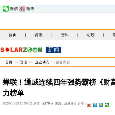
微信
微博
首页
资讯
智库
论坛
|
|
|
|
新闻
首页
>>
资讯
>>
企业动态
>>
查看内容
蝉联！通威连续四年强势霸榜《财富
力榜单
2026-05-13 16:38:02
浏览：
2276
次
来自：通威集团
分享：