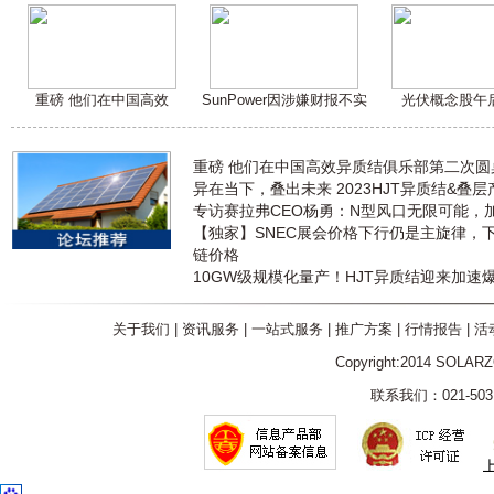
重磅 他们在中国高效
SunPower因涉嫌财报不实
光伏概念股午
重磅 他们在中国高效异质结俱乐部第二次
异在当下，叠出未来 2023HJT异质结&叠
专访赛拉弗CEO杨勇：N型风口无限可能，
【独家】SNEC展会价格下行仍是主旋律，
链价格
10GW级规模化量产！HJT异质结迎来加速
关于我们
|
资讯服务
|
一站式服务
|
推广方案
|
行情报告
|
活
Copyright:2014 SOLAR
联系我们：021-5031