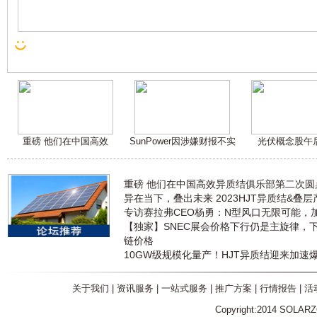
重磅 他们在中国高效
SunPower因涉嫌财报不实
光伏概念股午
重磅 他们在中国高效异质结俱乐部第二次
异在当下，叠出未来 2023HJT异质结&叠
专访赛拉弗CEO杨勇：N型风口无限可能，
【独家】SNEC展会价格下行仍是主旋律，
链价格
10GW级规模化量产！HJT异质结迎来加速
关于我们
|
资讯服务
|
一站式服务
|
推广方案
|
行情报告
|
活
Copyright:2014 SOLAR