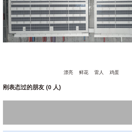
漂亮
鲜花
雷人
鸡蛋
刚表态过的朋友 (
0 人
)