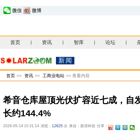
微信
微博
首页
资讯
智库
论坛
|
|
|
|
新闻
首页
>>
资讯
>>
工商业电站
>>
查看内容
希音仓库屋顶光伏扩容近七成，自
长约144.4%
2026-05-14 15:31:14
浏览：
12625
次
来自：新浪科技
分享：