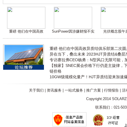
重磅 他们在中国高效
SunPower因涉嫌财报不实
光伏概念股午
重磅 他们在中国高效异质结俱乐部第二次
异在当下，叠出未来 2023HJT异质结&叠
专访赛拉弗CEO杨勇：N型风口无限可能，
【独家】SNEC展会价格下行仍是主旋律，
链价格
10GW级规模化量产！HJT异质结迎来加速
关于我们
|
资讯服务
|
一站式服务
|
推广方案
|
行情报告
|
活
Copyright:2014 SOLAR
联系我们：021-5031