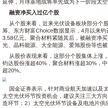
延伸，月球基地或将率先成为下一阶段太空
融资净买入过亿个股
从个股来看，近来
光伏设备
板块部分个
筹。
东方财富
Choice数据显示，4月以来
钧
3.58亿元。聚合材料紧随其后，被融资净买入
光
、
晶科能源
、
大全能源
、
爱旭股份
等也被
从股价表现来看，这部分个股集体上涨
钧达股份
涨超40%，聚合材料涨超30%，
中
超20%。
国金证券
表示，针对
商业航天
加速以及
太空光伏环节投资机会，建议关注三大方向
造环节；2）太空光伏环节设备及
电池
片供