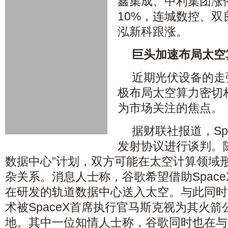
鑫集成
、
中利集团
涨
10%，
连城数控
、
双
泓新科
跟涨。
巨头加速布局太空
近期
光伏设备
的走
极布局太空算力密切
为市场关注的焦点。
据财联社报道，Sp
发射协议进行谈判。
数据中心
”计划，双方可能在太空计算领域
杂关系。消息人士称，谷歌希望借助Spac
在研发的轨道
数据中心
送入太空。与此同时
术被SpaceX首席执行官马斯克视为其火
地。其中一位知情人士称，谷歌同时也在与