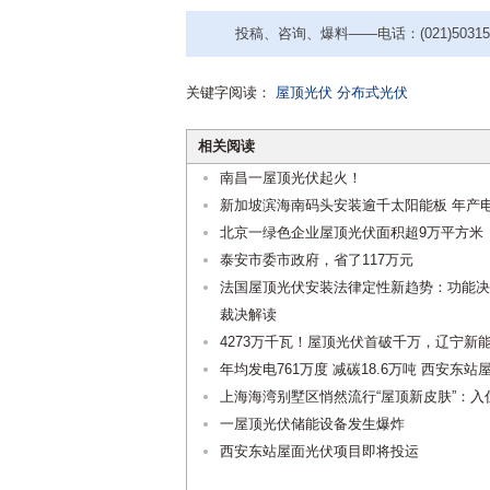
投稿、咨询、爆料——电话：(021)50315221
关键字阅读：
屋顶光伏
分布式光伏
相关阅读
南昌一屋顶光伏起火！
新加坡滨海南码头安装逾千太阳能板 年产电
北京一绿色企业屋顶光伏面积超9万平方米
泰安市委市政府，省了117万元
法国屋顶光伏安装法律定性新趋势：功能决定
裁决解读
4273万千瓦！屋顶光伏首破千万，辽宁新能
年均发电761万度 减碳18.6万吨 西安东站
上海海湾别墅区悄然流行“屋顶新皮肤”：入
一屋顶光伏储能设备发生爆炸
西安东站屋面光伏项目即将投运