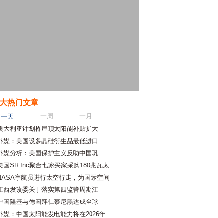
大热门文章
一周
一月
一天
澳大利亚计划将屋顶太阳能补贴扩大
外媒：美国设多晶硅衍生品最低进口
外媒分析：美国保护主义反助中国巩
美国SR Inc聚合七家买家采购180兆瓦太
NASA宇航员进行太空行走，为国际空间
江西发改委关于落实第四监管周期江
中国隆基与德国拜仁慕尼黑达成全球
外媒：中国太阳能发电能力将在2026年