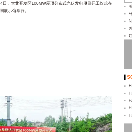
14日，大龙开发区100MW屋顶分布式光伏发电项目开工仪式在
美
划展示馆举行。
S
H
H
H
H
H