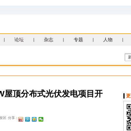
论坛
杂志
专题
人物
|
|
|
|
|
MW屋顶分布式光伏发电项目开
更
发区
分享：