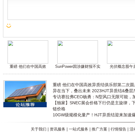
重磅 他们在中国高效
SunPower因涉嫌财报不实
光伏概念股午
重磅 他们在中国高效异质结俱乐部第二次
异在当下，叠出未来 2023HJT异质结&叠
专访赛拉弗CEO杨勇：N型风口无限可能，
【独家】SNEC展会价格下行仍是主旋律，
链价格
10GW级规模化量产！HJT异质结迎来加速
关于我们
|
资讯服务
|
一站式服务
|
推广方案
|
行情报告
|
活