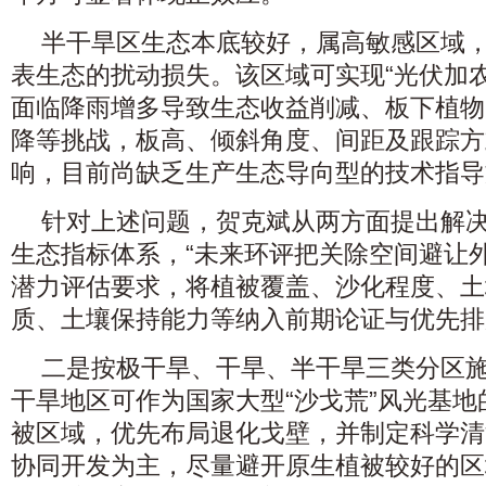
半干旱区生态本底较好，属高敏感区域
表生态的扰动损失。该区域可实现“光伏加
面临降雨增多导致生态收益削减、板下植物
降等挑战，板高、倾斜角度、间距及跟踪方
响，目前尚缺乏生产生态导向型的技术指导
针对上述问题，贺克斌从两方面提出解
生态指标体系，“未来环评把关除空间避让
潜力评估要求，将植被覆盖、沙化程度、土
质、土壤保持能力等纳入前期论证与优先排
二是按极干旱、干旱、半干旱三类分区
干旱地区可作为国家大型“沙戈荒”风光基
被区域，优先布局退化戈壁，并制定科学清
协同开发为主，尽量避开原生植被较好的区