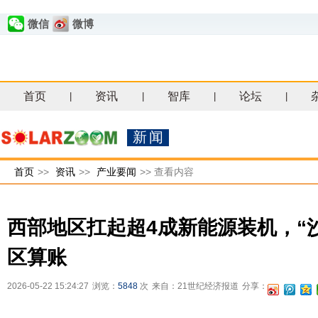
微信
微博
首页
资讯
智库
论坛
|
|
|
|
新闻
首页
>>
资讯
>>
产业要闻
>>
查看内容
西部地区扛起超4成新能源装机，“
区算账
2026-05-22 15:24:27
浏览：
5848
次
来自：21世纪经济报道
分享：