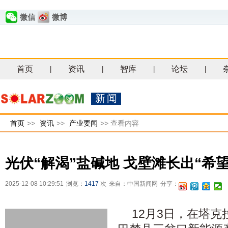
微信
微博
首页
资讯
智库
论坛
|
|
|
|
新闻
首页
>>
资讯
>>
产业要闻
>>
查看内容
光伏“解渴”盐碱地 戈壁滩长出“希望
2025-12-08 10:29:51
浏览：
1417
次
来自：中国新闻网
分享：
12月3日，在塔