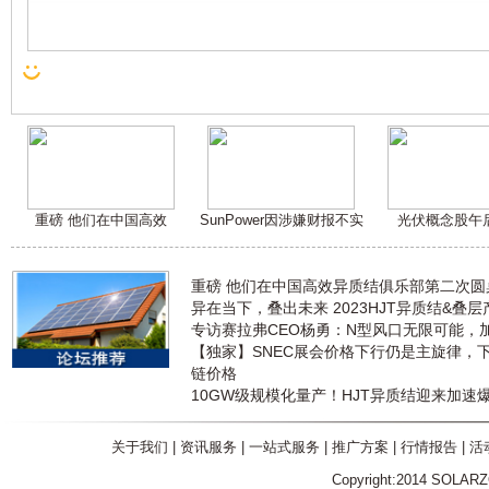
重磅 他们在中国高效
SunPower因涉嫌财报不实
光伏概念股午
重磅 他们在中国高效异质结俱乐部第二次
异在当下，叠出未来 2023HJT异质结&叠
专访赛拉弗CEO杨勇：N型风口无限可能，
【独家】SNEC展会价格下行仍是主旋律，
链价格
10GW级规模化量产！HJT异质结迎来加速
关于我们
|
资讯服务
|
一站式服务
|
推广方案
|
行情报告
|
活
Copyright:2014 SOLAR