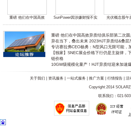
重磅 他们在中国高效
SunPower因涉嫌财报不实
光伏概念股午
重磅 他们在中国高效异质结俱乐部第二次
异在当下，叠出未来 2023HJT异质结&叠
专访赛拉弗CEO杨勇：N型风口无限可能，
【独家】SNEC展会价格下行仍是主旋律，
链价格
10GW级规模化量产！HJT异质结迎来加速
关于我们
|
资讯服务
|
一站式服务
|
推广方案
|
行情报告
|
活
Copyright:2014 SOLAR
联系我们：021-5031