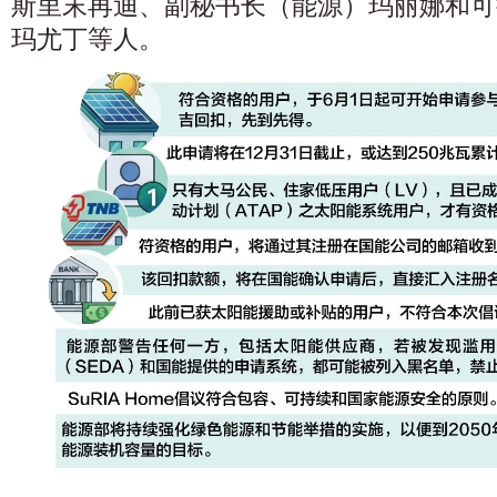
斯里末再迪、副秘书长（能源）玛丽娜和可
玛尤丁等人。