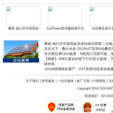
重磅 他们在中国高效
SunPower因涉嫌财报不实
光伏概念股午
重磅 他们在中国高效异质结俱乐部第二次
异在当下，叠出未来 2023HJT异质结&叠
专访赛拉弗CEO杨勇：N型风口无限可能，
【独家】SNEC展会价格下行仍是主旋律，
链价格
10GW级规模化量产！HJT异质结迎来加速
关于我们
|
资讯服务
|
一站式服务
|
推广方案
|
行情报告
|
活
Copyright:2014 SOLAR
联系我们：021-5031