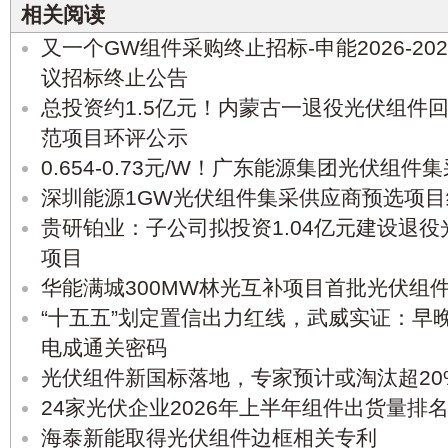
相关阅读
又一个GW组件采购终止招标-申能2026-2
议招标终止公告
总投资约1.5亿元！内蒙古一退役光伏组件回
范项目环评公示
0.654-0.73元/W！广东能源集团光伏组
深圳能源1GW光伏组件集采供应商预选项
贵研铂业：子公司拟投资1.04亿元建设退
项目
华能满城300MW林光互补项目首批光伏组
“十五五”划定置信出力红线，武威实证：早
电成通关密码
光伏组件新国标落地，专家预计或淘汰超20
24家光伏企业2026年上半年组件出货量排
海泰新能取得光伏组件边框相关专利