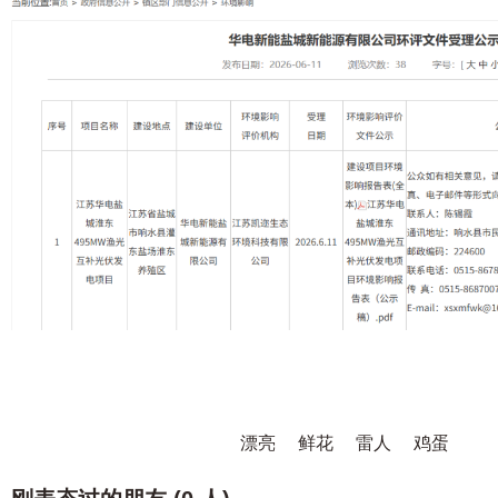
漂亮
鲜花
雷人
鸡蛋