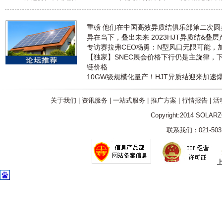
重磅 他们在中国高效异质结俱乐部第二次
异在当下，叠出未来 2023HJT异质结&叠
专访赛拉弗CEO杨勇：N型风口无限可能，
【独家】SNEC展会价格下行仍是主旋律，
链价格
10GW级规模化量产！HJT异质结迎来加速
关于我们
|
资讯服务
|
一站式服务
|
推广方案
|
行情报告
|
活
Copyright:2014 SOLAR
联系我们：021-5031