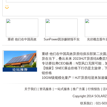
重磅 他们在中国高效
SunPower因涉嫌财报不实
光伏概念股午
重磅 他们在中国高效异质结俱乐部第二次
异在当下，叠出未来 2023HJT异质结&叠
专访赛拉弗CEO杨勇：N型风口无限可能，
【独家】SNEC展会价格下行仍是主旋律，
链价格
10GW级规模化量产！HJT异质结迎来加速
关于我们
|
资讯服务
|
一站式服务
|
推广方案
|
行情报告
|
活
Copyright:2014 SOLAR
联系我们：021-5031