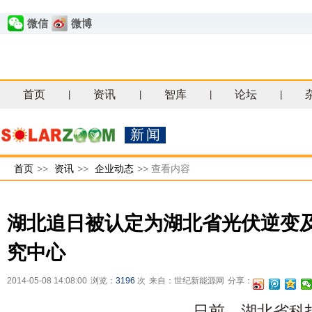
微信
微博
首页
资讯
智库
论坛
|
|
|
|
新闻
首页
>>
资讯
>>
企业动态
>>
查看内容
湖北追日被认定为湖北省光伏逆变
究中心
2014-05-08 14:08:00
浏览：
3196
次
来自：世纪新能源网
分享：
日前，湖北省科技