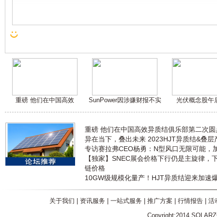
重磅 他们在中国高效
SunPower因涉嫌财报不实
光伏概念股午
重磅 他们在中国高效异质结俱乐部第二次
异在当下，叠出未来 2023HJT异质结&叠
专访赛拉弗CEO杨勇：N型风口无限可能，
【独家】SNEC展会价格下行仍是主旋律，
链价格
10GW级规模化量产！HJT异质结迎来加速
关于我们
|
资讯服务
|
一站式服务
|
推广方案
|
行情报告
|
活
Copyright:2014 SOLAR