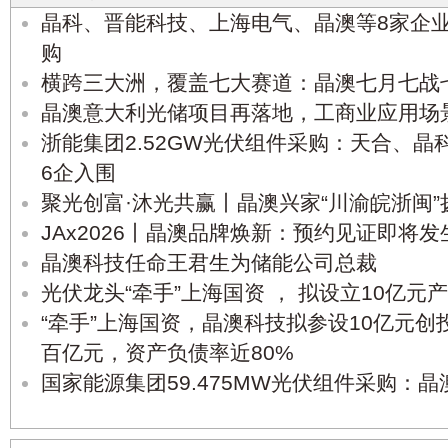
晶科、晋能科技、上海电气、晶澳等8家企
购
横跨三大洲，覆盖七大赛道：晶澳七月七战
晶澳意大利光储项目再落地，工商业应用场
浙能集团2.52GW光伏组件采购：天合、
6企入围
聚光创富·沐光共赢丨晶澳兴家“川渝皖浙闽”
JAx2026丨晶澳品牌焕新：预约见证即将
晶澳科技任命王君生为储能公司总裁
光伏龙头“牵手”上海国资 ， 拟设立10亿元
“牵手”上海国资，晶澳科技拟参设10亿元
百亿元，资产负债率近80%
国家能源集团59.475MW光伏组件采购：