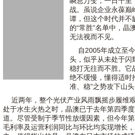
瞬息万变，一日千里
战。虽说企业永葆巅
谭，但这个时代并不
的“常胜”名单中，晶
无法视而不见。
自2005年成立至
头，似乎从未处于闪
稳打无往而不胜。它
绝不缓慢，懂得适时
准、稳”之势攻下山头
近两年，整个光伏产业风雨飘摇步履维
处于水生火热之时，晶澳已于去年第四季度
道。尽管受制于季节性放缓因素，但今年第
毛利率及运营利润同比与环比均实现增长，