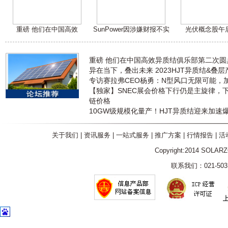
重磅 他们在中国高效
SunPower因涉嫌财报不实
光伏概念股午
重磅 他们在中国高效异质结俱乐部第二次
异在当下，叠出未来 2023HJT异质结&叠
专访赛拉弗CEO杨勇：N型风口无限可能，
【独家】SNEC展会价格下行仍是主旋律，
链价格
10GW级规模化量产！HJT异质结迎来加速
关于我们
|
资讯服务
|
一站式服务
|
推广方案
|
行情报告
|
活
Copyright:2014 SOLAR
联系我们：021-5031