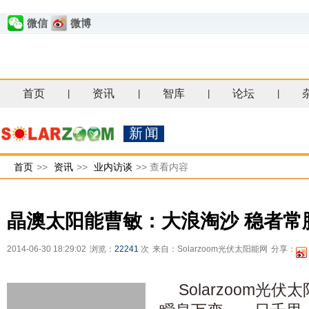
微信
微博
首页
资讯
智库
论坛
|
|
|
|
新闻
首页
>>
资讯
>>
业内访谈
>>
查看内容
晶澳太阳能曹敏：大浪淘沙 稳者常
2014-06-30 18:29:02
浏览：
22241
次
来自：Solarzoom光伏太阳能网
分享：
Solarzoom光