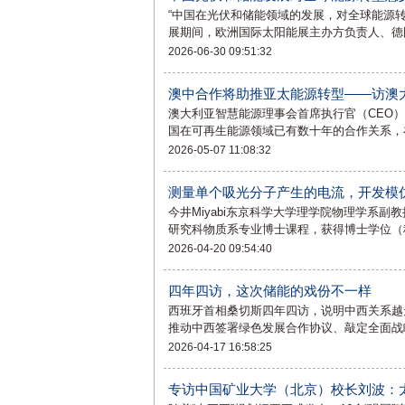
“中国在光伏和储能领域的发展，对全球能源转
展期间，欧洲国际太阳能展主办方负责人、德
2026-06-30 09:51:32
澳中合作将助推亚太能源转型——访澳
澳大利亚智慧能源理事会首席执行官（CEO
国在可再生能源领域已有数十年的合作关系，
2026-05-07 11:08:32
测量单个吸光分子产生的电流，开发模
今井Miyabi东京科学大学理学院物理学系副
研究科物质系专业博士课程，获得博士学位（
2026-04-20 09:54:40
四年四访，这次储能的戏份不一样
西班牙首相桑切斯四年四访，说明中西关系越走越
推动中西签署绿色发展合作协议、敲定全面战
2026-04-17 16:58:25
专访中国矿业大学（北京）校长刘波：