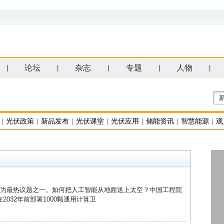
论坛
杂志
专题
人物
|
|
|
|
|
|
光伏政策
|
新品发布
|
光伏课堂
|
光伏应用
|
储能资讯
|
智慧能源
|
观
力成为最热议题之一。如何把人工智能从地面送上太空？中国工程院
032年前部署1000颗通用计算卫