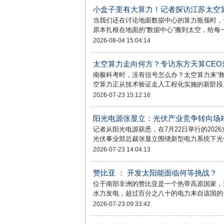
小盒子里有大算力！记者探访江苏太空
当我们还在讨论地面数据中心的算力瓶颈时，
原本扎根在地面的“数据中心”搬到太空，给每
2026-08-04 15:04:14
太空算力走向何方？专访东方天算CEO
南极科考时，没有信号怎么办？太空算力来“
空算力正从技术验证走入工程化实施的新阶段。在
2026-07-23 15:12:16
阳光电源张显立：光伏产业竞争转向场
记者从阳光电源获悉，在7月22日举行的20
光伏事业部总裁张显立围绕新型电力系统下光
2026-07-23 14:04:13
赞比亚 ： 开发太阳能面临何等挑战？
位于南部非洲的赞比亚是一个热带高原国家，
水力发电，超过百分之八十的电力来自该国的
2026-07-23 09:33:42