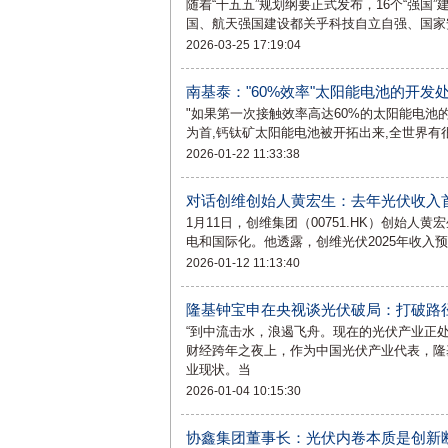
随着“十五五”规划纲要正式发布，16个“强国
国、航天强国建设都关乎科技自立自强、国家
2026-03-25 17:19:04
南基泰："60%效率"太阳能电池的开发
"如果第一次接触效率高达60%的太阳能电池
为首,钙钛矿太阳能电池被开拓出来,全世界
2026-01-22 11:33:38
对话创维创始人黄宏生：去年光伏收入
1月11日，创维集团（00751.HK）创始人黄
电和国际化。他透露，创维光伏2025年收入
2026-01-12 11:13:40
隆基钟宝申在央视谈光伏破局：打破路
“到中流击水，浪遏飞舟。现在的光伏产业正处在
财经跨年之夜上，作为中国光伏产业代表，隆
业现状。当
2026-01-04 10:15:30
协鑫集团董事长：光伏内卷本质是创新