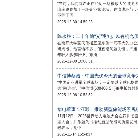
“当前，我们或许正在经历一场被放大的‘周期幻象
山应邀参加了一场企业家论坛。在演讲环节，
不等于周
2025-12-30 14:59:23
陈永胜：二十年追“光”逐“电” 以有机
在南开大学蒙民伟楼五层东侧一间不大的办公
研周报。他言语不多，但直指问题关键，严肃
年轻人脚步轻快、难掩
2025-12-30 10:06:51
中信博蔡浩：中国光伏今天的全球竞争
“中国企业进军全球市场，一定要以全球化格局
去’‘融进去’。”中信博(688408.SH)董
2025-12-08 10:53:52
华电董事长江毅：推动新型储能场景规
11月12日，2025世界动力电池大会在四川
席大会，并作题为《推动新型储能高质量发展
毅表示，党中
2025-11-14 15:54:37