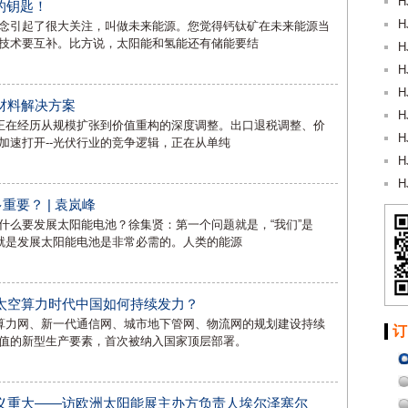
H
的钥匙！
H
念引起了很大关注，叫做未来能源。您觉得钙钛矿在未来能源当
技术要互补。比方说，太阳能和氢能还有储能要结
H
H
H
材料解决方案
H
链正在经历从规模扩张到价值重构的深度调整。出口退税调整、价
H
加速打开--光伏行业的竞争逻辑，正在从单纯
H
H
重要？ | 袁岚峰
什么要发展太阳能电池？徐集贤：第一个问题就是，“我们”是
那就是发展太阳能电池是非常必需的。人类的能源
太空算力时代中国如何持续发力？
、算力网、新一代通信网、城市地下管网、物流网的规划建设持续
订
值的新型生产要素，首次被纳入国家顶层部署。
义重大——访欧洲太阳能展主办方负责人埃尔泽塞尔