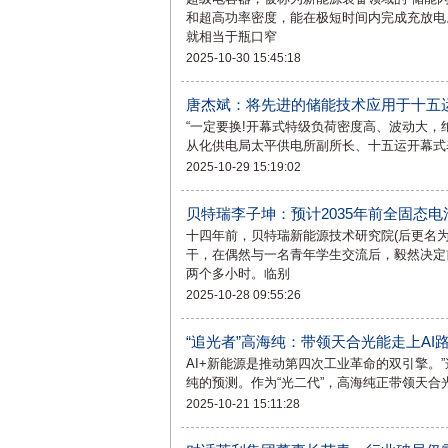
和超高功率密度，能在极短时间内完成充放电
就相当于瓶口窄
2025-10-30 15:45:18
唐杰斌：将先进的储能技术应用于十五
“一定要换!开幕式特级负荷密度高、波动大，
从化供电局太平供电所副所长、十五运开幕式
2025-10-29 15:19:02
贝特瑞李子坤：预计2035年前全固态
十四年前，贝特瑞新能源技术研究院(后更名
干，在偶然与一名青年学生交流后，毅然决定
两个多小时。临别
2025-10-28 09:55:26
“追光者”高海纯：带领天合光能走上AI
AI+新能源是推动第四次工业革命的双引擎。”这是天合光能
纯的预测。作为“光二代”，高海纯正带领天合
2025-10-21 15:11:28