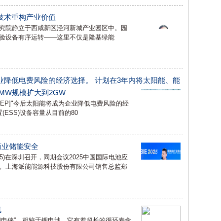
技术重构产业价值
究院静立于西咸新区泾河新城产业园区中。园
验设备有序运转——这里不仅是隆基绿能
业降低电费风险的经济选择。 计划在3年内将太阳能、能
0MW规模扩大到2GW
片提供=BEP]"今后太阳能将成为企业降低电费风险的经
ESS)设备容量从目前的80
商业储能安全
025)在深圳召开，同期会议2025中国国际电池应
。上海派能能源科技股份有限公司销售总监郑
线
闪电侠”，相较于锂电池，它有着超长的循环寿命