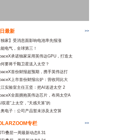
日最新
>>
【独家】受消息面影响电池率先报涨
上能电气，全球第三！
SpaceX承诺独家采用英伟达GPU，打造太
为何要将千颗卫星送入太空？
SpaceX首份财报超预期，携手英伟达打
SpaceX上市首份财报出炉：营收同比大
之江实验室主任王坚：把AI送进太空 2
SpaceX全面拥抱英伟达芯片，布局太空A
AI双星”上太空，“天感天算”的
天奥电子：公司产品暂未涉及太空算
OLARZOOM专栏
>>
JT/叠层一周最新动态8.31