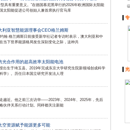
型具有重要意义。”在德国慕尼黑举行的2026年欧洲国际太阳能
国太阳能促进公司创始人兼首席执行官马库
专
大利亚智慧能源理事会CEO格兰姆斯
）约翰·格兰姆斯日前接受新华社记者专访时表示，澳大利亚和中
在当下世界能源格局发生深刻变化之际，这种共
仿光合作用的超高效率太阳能电池
教授出生于埼玉县。2019年完成东京大学研究生院新领域创成科学
光
科学）。历任日本国立研究开发法人理
近。他之前三次访华——2023年、2024年、2025年，先后
略伙伴关系行动计划。同样都关注新能
太空资源赋予能源更多可能