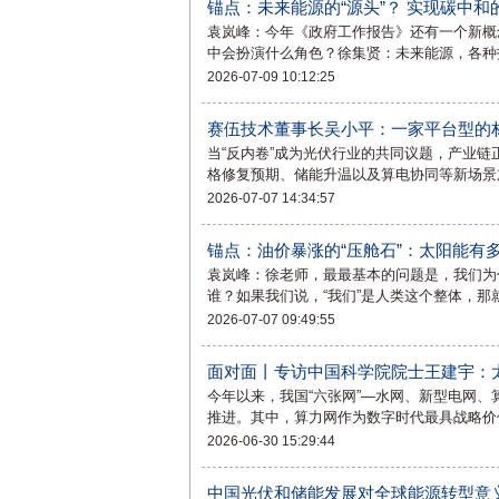
锚点：未来能源的“源头”？ 实现碳中和
袁岚峰：今年《政府工作报告》还有一个新概
中会扮演什么角色？徐集贤：未来能源，各种
2026-07-09 10:12:25
赛伍技术董事长吴小平：一家平台型的
当“反内卷”成为光伏行业的共同议题，产业
格修复预期、储能升温以及算电协同等新场景
2026-07-07 14:34:57
锚点：油价暴涨的“压舱石”：太阳能有多
袁岚峰：徐老师，最最基本的问题是，我们为
谁？如果我们说，“我们”是人类这个整体，
2026-07-07 09:49:55
面对面丨专访中国科学院院士王建宇：
今年以来，我国“六张网”—水网、新型电网
推进。其中，算力网作为数字时代最具战略价
2026-06-30 15:29:44
中国光伏和储能发展对全球能源转型意