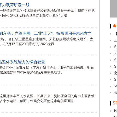
算力载荷研发一线
一场悄无声息的技术革命已经在近地轨道拉开帷幕：我们正在把
一颗环绕地球飞行的卫星装上独立运算的“大脑
今
刘京晶：光算突围、工业“上天”、按需调用是未来方向
救场”。当低轨卫星星座加速组网、天基数据规模爆发式增长，太
7月17日至20日举行的“2026世界
站整体系统能力的综合较量
26光伏行业供应链发展（宁波）研讨会上，阳光电源副总裁、地面
储系统架构与构网技术创新发表主题演讲。
“
这里拥有丰富的水资源，长期以来，赞比亚全国的电力主要依赖
多个水电站，然而，气候变化正使这水电供应面临
S
H