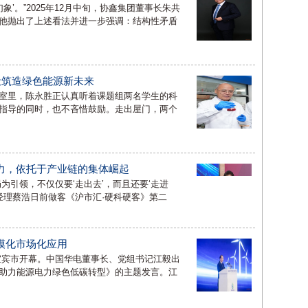
’。”2025年12月中旬，协鑫集团董事长朱共
他抛出了上述看法并进一步强调：结构性矛盾
光伏筑造绿色能源新未来
室里，陈永胜正认真听着课题组两名学生的科
指导的同时，也不吝惜鼓励。走出屋门，两个
力，依托于产业链的集体崛起
为引领，不仅仅要‘走出去’，而且还要‘走进
事长兼总经理蔡浩日前做客《沪市汇·硬科硬客》第二
模化市场化应用
省宜宾市开幕。中国华电董事长、党组书记江毅出
助力能源电力绿色低碳转型》的主题发言。江