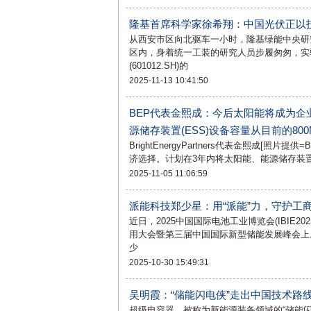
隆基首席科学家徐希翔：中国光伏正以
从西安市区向北驱车一小时，隆基绿能中央研
区内，身着统一工装的研究人员步履匆匆，实
(601012.SH)的
2025-11-13 10:41:50
BEP代表金熙成：今后太阳能将成为企
源储存装置(ESS)设备容量从目前的80
BrightEnergyPartners代表金熙成[照
济选择。计划在3年内将太阳能、能源储存装置(
2025-11-05 11:06:59
派能科技郑少星：用“派能”力，守护工
近日，2025中国国际电池工业博览会(IBIE2
用大会暨第三届中国国际新型储能发展峰会上
少
2025-10-30 15:49:31
吴明霞：“储能闪电侠”走出中国技术路
超级电容器，被称为新能源装备领域的“储能