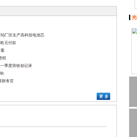
光
NGEN)厂区生产高科技电池芯
万欧元付款
方案
进程
nz一季度营收创记录
影响
席财务官
利