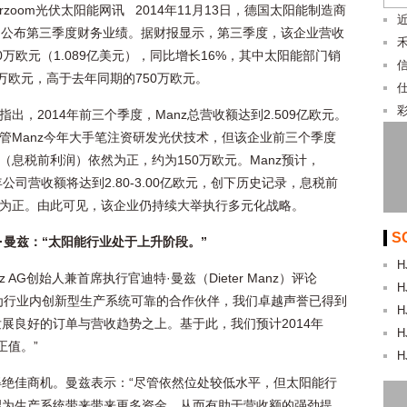
larzoom光伏太阳能网讯 2014年11月13日，德国太阳能制造商
 AG公布第三季度财务业绩。据财报显示，第三季度，该企业营收
30万欧元（1.089亿美元），同比增长16%，其中太阳能部门销
0万欧元，高于去年同期的750万欧元。
彩
指出，2014年前三个季度，Manz总营收额达到2.509亿欧元。
管Manz今年大手笔注资研发光伏技术，但该企业前三个季度
（息税前利润）依然为正，约为150万欧元。Manz预计，
财年公司营收额将达到2.80-3.00亿欧元，创下历史记录，息税前
为正。由此可见，该企业仍持续大举执行多元化战略。
S
·曼兹：“太阳能行业处于上升阶段。”
H
nz AG创始人兼首席执行官迪特·曼兹（Dieter Manz）评论
H
为行业内创新型生产系统可靠的合作伙伴，我们卓越声誉已得到
H
展良好的订单与营收趋势之上。基于此，我们预计2014年
H
正值。”
H
绝佳商机。曼兹表示：“尽管依然位处较低水平，但太阳能行
望为生产系统带来带来更多资金，从而有助于营收额的强劲提