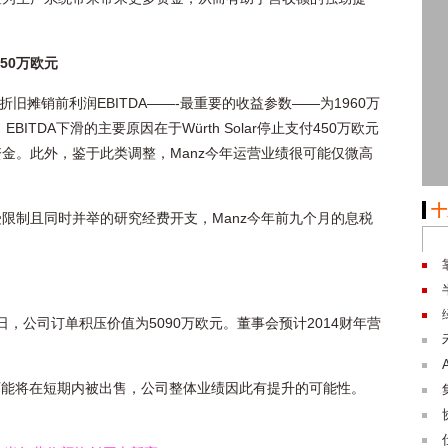
150万欧元
折旧摊销前利润EBITDA——-最重要的收益参数——为1960万
ITDA下滑的主要原因在于Würth Solar停止支付450万欧元
金。此外，鉴于此类调整，Manz今年运营业绩很可能仅微高
十
限制且同时并举的研究经费开支，Manz今年前九个月的息税
30日，公司订单积压价值为5090万欧元。董事会预计2014财年营
很可能将在短期内被出售，公司整体业绩因此有提升的可能性。