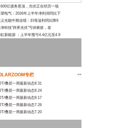
近600亿债务悬顶，光伏正在经历一场
禾望电气：2026年上半年净利润同比下
信义光能中期业绩：归母溢利同比降9
仕净科技“跨界光伏”亏掉裤衩，老
虹新能源 ：上半年预亏4.4亿元至4.9
OLARZOOM专栏
>>
JT/叠层一周最新动态8.31
JT/叠层一周最新动态8.24
JT/叠层一周最新动态8.17
JT/叠层一周最新动态7.26
JT/叠层一周最新动态7.20