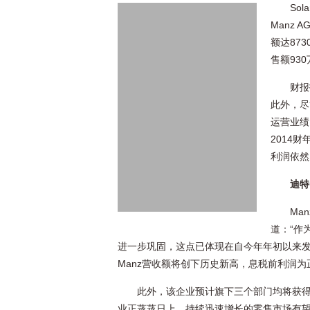
So
Manz
额达87
售额93
财报
此外，尽
运营业绩
2014
利润依然
迪特
Ma
道：“作
进一步巩固，这点已体现在自今年年初以来发
Manz营收额将创下历史新高，息税前利润为
此外，该企业预计旗下三个部门均将获得
业正蒸蒸日上。持续迅速增长的零售市场有