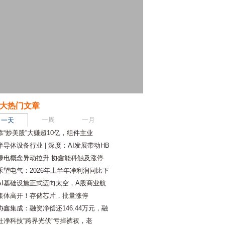
大热门文章
一周
一月
一天
靠“炒美股”大赚超10亿，组件主业
半导体设备行业 | 深度：AI发展带动HB
绿电概念异动拉升 协鑫能科触及涨停
禾望电气：2026年上半年净利润同比下
AI基础设施正式迈向太空，A股商业航
集体高开！存储芯片，批量涨停
协鑫集成：融资净偿还146.44万元，融
仕净科技“跨界光伏”亏掉裤衩，老