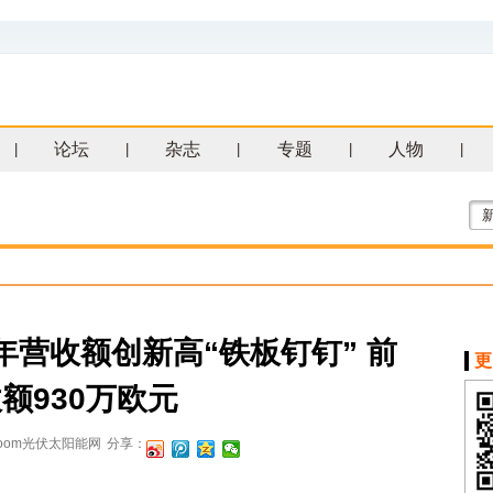
论坛
杂志
专题
人物
|
|
|
|
|
14年营收额创新高“铁板钉钉” 前
更
额930万欧元
zoom光伏太阳能网
分享：