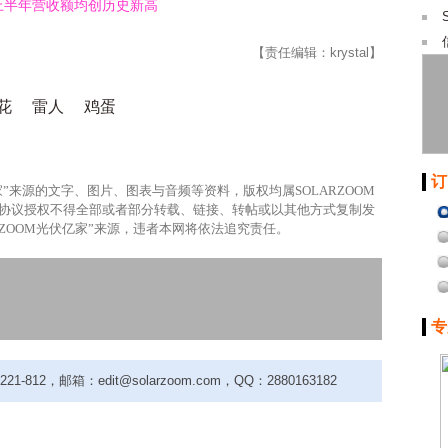
2及上半年营收额均创历史新高
【责任编辑：krystal】
花
雷人
鸡蛋
订
家”来源的文字、图片、图表与音频等资料，版权均属SOLARZOOM
网协议授权不得全部或者部分转载、链接、转帖或以其他方式复制发
RZOOM光伏亿家”来源，违者本网将依法追究责任。
专
-812，邮箱：edit@solarzoom.com，QQ：2880163182