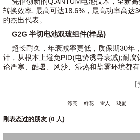
凭借创新的Q.ANTUM电池技术，全新高效组
转换效率, 最高可达18.6%，最高功率高达
的杰出代表。
G2G 半切电池双玻组件(样品)
超长耐久，年衰减率更低，质保期30年，
计，从根本上避免PID(电势诱导衰减);耐
论严寒、酷暑、风沙、湿热和盐雾环境都有
【
漂亮
鲜花
雷人
鸡蛋
刚表态过的朋友 (
0 人
)