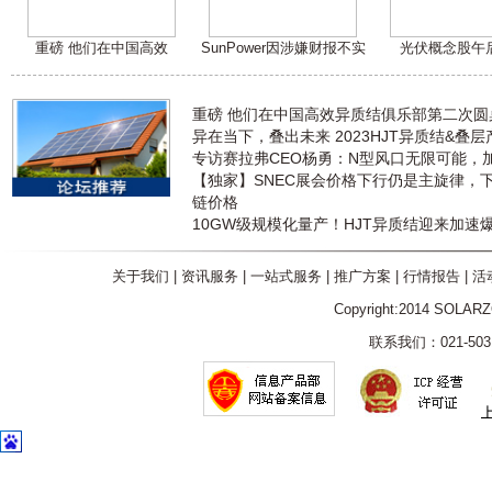
重磅 他们在中国高效
SunPower因涉嫌财报不实
光伏概念股午
重磅 他们在中国高效异质结俱乐部第二次
异在当下，叠出未来 2023HJT异质结&叠
专访赛拉弗CEO杨勇：N型风口无限可能，
【独家】SNEC展会价格下行仍是主旋律，
链价格
10GW级规模化量产！HJT异质结迎来加速
关于我们
|
资讯服务
|
一站式服务
|
推广方案
|
行情报告
|
活
Copyright:2014 SOLAR
联系我们：021-5031