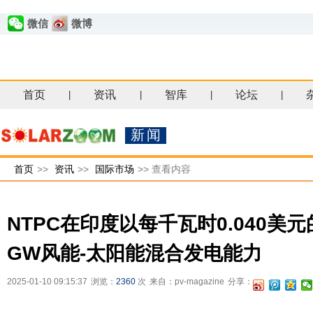
微信
微博
首页
资讯
智库
论坛
|
|
|
|
新闻
首页
>>
资讯
>>
国际市场
>>
查看内容
NTPC在印度以每千瓦时0.040美元
GW风能-太阳能混合发电能力
2025-01-10 09:15:37
浏览：
2360
次
来自：pv-magazine
分享：