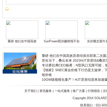
重磅 他们在中国高效
SunPower因涉嫌财报不实
光伏概念股午
重磅 他们在中国高效异质结俱乐部第二次
异在当下，叠出未来 2023HJT异质结&叠
专访赛拉弗CEO杨勇：N型风口无限可能，
【独家】SNEC展会价格下行仍是主旋律，
链价格
10GW级规模化量产！HJT异质结迎来加速
关于我们
|
资讯服务
|
一站式服务
|
推广方案
|
行情报告
|
活
Copyright:2014 SOLAR
联系我们：021-5031