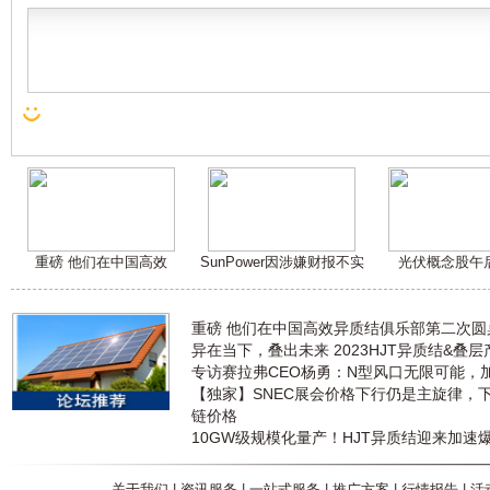
重磅 他们在中国高效
SunPower因涉嫌财报不实
光伏概念股午
重磅 他们在中国高效异质结俱乐部第二次
异在当下，叠出未来 2023HJT异质结&叠
专访赛拉弗CEO杨勇：N型风口无限可能，
【独家】SNEC展会价格下行仍是主旋律，
链价格
10GW级规模化量产！HJT异质结迎来加速
关于我们
|
资讯服务
|
一站式服务
|
推广方案
|
行情报告
|
活