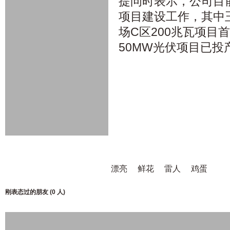
提问时表示，公司目
项目建设工作，其中
场C区200兆瓦项目
50MW光伏项目已投
漂亮
鲜花
雷人
鸡蛋
刚表态过的朋友 (
0 人
)