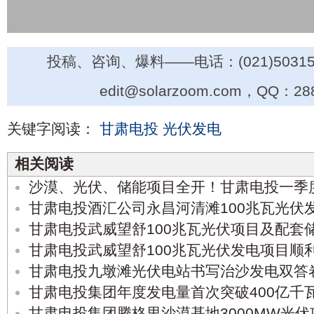
投稿、咨询、爆料——电话：(021)50315
edit@solarzoom.com，QQ：28
关键字阅读：
甘肃电投
光伏发电
相关阅读
沙漠、光伏、储能项目全开！甘肃电投一季度
甘肃电投酒汇公司永昌河清滩100兆瓦光伏
甘肃电投武威望舒100兆瓦光伏项目及配套
甘肃电投武威望舒100兆瓦光伏发电项目顺
甘肃电投九墩滩光伏电站书写治沙发电双答
甘肃电投集团年度发电量首次突破400亿千
甘肃电投集团腾格里沙漠基地3000MW光