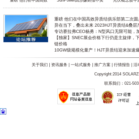
重磅 他们在中国高效
SunPower因涉嫌财报不实
光伏概念股午
重磅 他们在中国高效异质结俱乐部第二次
异在当下，叠出未来 2023HJT异质结&叠
专访赛拉弗CEO杨勇：N型风口无限可能，
【独家】SNEC展会价格下行仍是主旋律，
链价格
10GW级规模化量产！HJT异质结迎来加速
关于我们
|
资讯服务
|
一站式服务
|
推广方案
|
行情报告
|
活
Copyright:2014 SOLAR
联系我们：021-5031