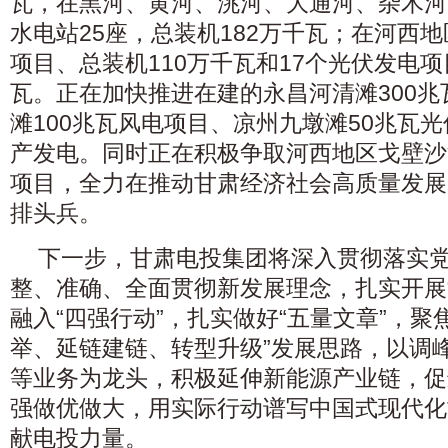
瓦，在黑河、黄河、洮河、大通河、杂木河
水电站25座，总装机182万千瓦；在河西
项目、总装机110万千瓦和17个光伏发电项
瓦。正在加快推进在建的永昌河清滩300
滩100兆瓦风电项目、凉州九墩滩50兆瓦
产发电。同时正在积极争取河西地区戈壁沙
项目，全力在推动甘肃经济社会高质量发展
排头兵。
下一步，甘肃电投集团将深入贯彻落实
整、准确、全面贯彻新发展理念，扎实开展
融入“四强行动”，扎实做好“五量文章”，聚
举、延链建链、转型升级”发展思路，以调
等业务为龙头，积极延伸新能源产业链，促
强做优做大，用实际行动谱写中国式现代化
献电投力量。