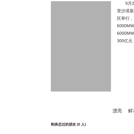
9月
里沙漠基
区举行，
6000
6000
300亿
漂亮
鲜
刚表态过的朋友 (
0 人
)