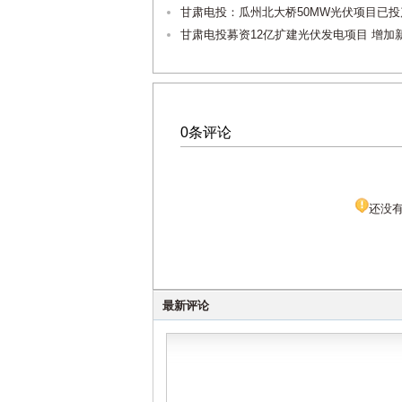
甘肃电投：瓜州北大桥50MW光伏项目已投
甘肃电投募资12亿扩建光伏发电项目 增加
0条评论
还没
最新评论