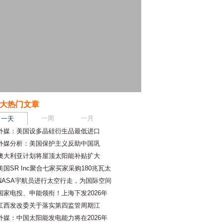
大热门文章
一周
一月
一天
外媒：美国设多晶硅衍生品最低进口
外媒分析：美国保护主义反助中国巩
澳大利亚计划将屋顶太阳能补贴扩大
美国SR Inc聚合七家买家采购180兆瓦太
NASA宇航员进行太空行走，为国际空间
国家电投、申能领衔！上海下发2026年
江西发改委关于落实第四监管周期江
外媒：中国太阳能发电能力将在2026年