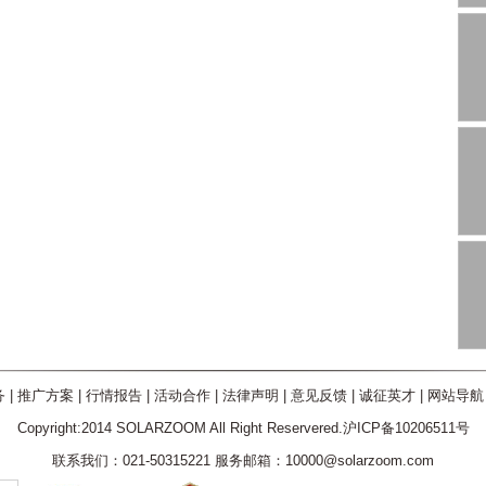
务
|
推广方案
|
行情报告
|
活动合作
|
法律声明
|
意见反馈
|
诚征英才
|
网站导航
Copyright:2014 SOLARZOOM All Right Reservered.沪ICP备10206511号
联系我们：021-50315221 服务邮箱：10000@solarzoom.com