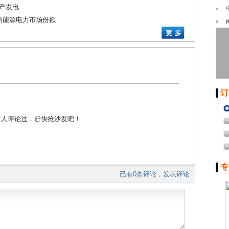
产发电
新能源电力市场份额
订
有人评论过，赶快抢沙发吧！
专
已有0条评论，发表评论