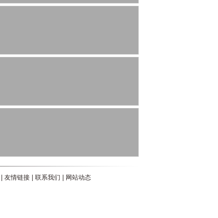
|
友情链接
|
联系我们
|
网站动态