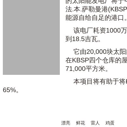
的太阳能发电厂将于
法.本.萨勒曼港(KB
能源自给自足的港口
该电厂耗资1000
到18.5吉瓦。
它由20,000块
在KBSP四个仓库的
71,000平方米。
本项目将有助于将
65%。
漂亮
鲜花
雷人
鸡蛋