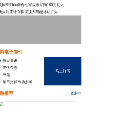
美国SR Inc聚合七家买家采购180兆瓦太
澳大利亚计划将屋顶太阳能补贴扩大
阅电子邮件
每日资讯
光伏杂志
马上订阅
专题
每日光伏市场参考
题推荐
更多>>