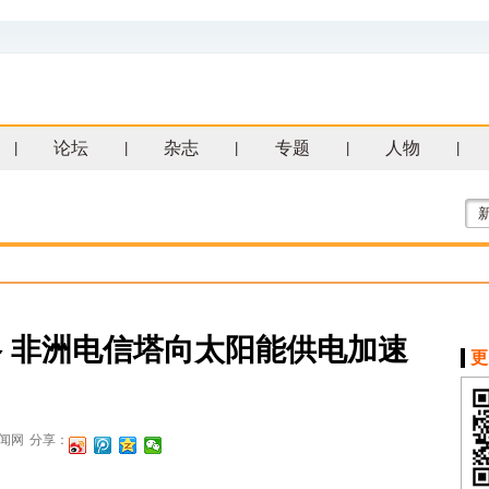
论坛
杂志
专题
人物
|
|
|
|
|
 非洲电信塔向太阳能供电加速
更
闻网
分享：