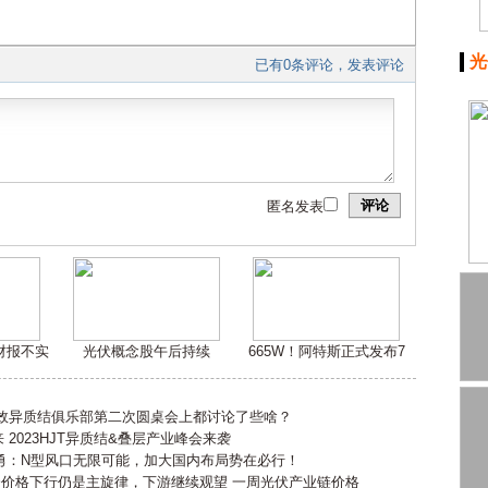
光
已有0条评论，发表评论
评论
匿名发表
嫌财报不实
光伏概念股午后持续
665W！阿特斯正式发布7
高效异质结俱乐部第二次圆桌会上都讨论了些啥？
2023HJT异质结&叠层产业峰会来袭
勇：N型风口无限可能，加大国内布局势在必行！
会价格下行仍是主旋律，下游继续观望 一周光伏产业链价格