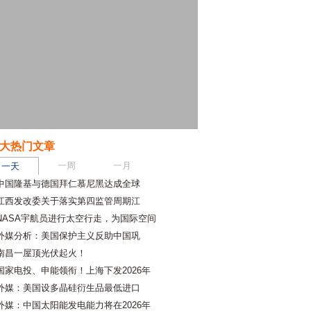
大热门文章
一周
一月
一天
中国隆基与德国拜仁慕尼黑达成全球
江西发改委关于落实第四监管周期江
NASA宇航员进行太空行走，为国际空间
外媒分析：美国保护主义反助中国巩
南昌一屋顶光伏起火！
国家电投、申能领衔！上海下发2026年
外媒：美国设多晶硅衍生品最低进口
外媒：中国太阳能发电能力将在2026年