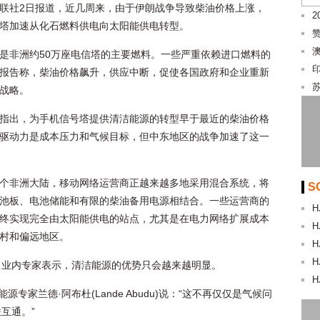
联社2日报道，近几周来，由于伊朗战争导致柴油价格上涨，
2
塔加速从化石燃料供电向太阳能供电转型。
是非洲约50万座电信塔的主要燃料。一些严重依赖进口燃料的
报告称，柴油价格飙升，供应中断，促使各国政府和企业重新
战略。
指出，为手机信号塔提供清洁能源的转型早于最近的柴油价格
驱动力是成本压力和气候目标，但中东地区的战争加速了这一
个非洲大陆，移动网络运营商正越来越多地采用混合系统，将
S
池板、电池储能和有限的柴油备用电源相结合。一些运营商的
H
终实现完全由太阳能供电的站点，尤其是在电力网络扩展成本
H
村和偏远地区。
H
H
，业内专家表示，清洁能源的优势只会越来越明显。
H
源专家兰德·阿布杜(Lande Abudu)说：“这不再仅仅是气候问
互通。”