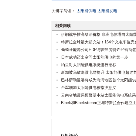
关键字阅读：
太阳能供电
太阳能发电
相关阅读
伊朗战争推高柴油价格 非洲电信塔向太阳
特斯拉全球最大超充站！164个充电车位
葡萄牙能源公司EDP与麦当劳特许经营商
日本成功迈出空间太阳能供电的第一步
约旦对太阳能供电系统进行招标
新加坡乌敏岛微电网提升 太阳能供电超过
巴林萨勒曼港将成为海湾地区首个太阳能供
台军增加太阳能供电被指没意义
云南省地震局预警基本站太阳能供电系统采
Block和Blockstream正与特斯拉合
0条评论