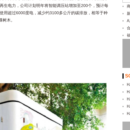
再生电力，公司计划明年将智能调压站增加至200个，预计每
使用超过6000度电，减少约3100多公斤的碳排放，相等于种
新
0棵树木。
合
S
H
H
H
H
H