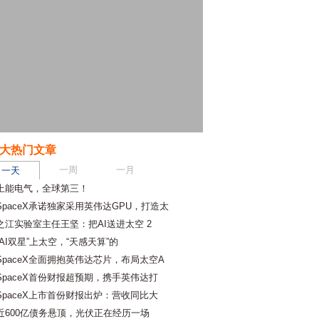
大热门文章
一周
一月
一天
上能电气，全球第三！
SpaceX承诺独家采用英伟达GPU，打造太
之江实验室主任王坚：把AI送进太空 2
“AI双星”上太空，“天感天算”的
SpaceX全面拥抱英伟达芯片，布局太空A
SpaceX首份财报超预期，携手英伟达打
SpaceX上市首份财报出炉：营收同比大
近600亿债务悬顶，光伏正在经历一场