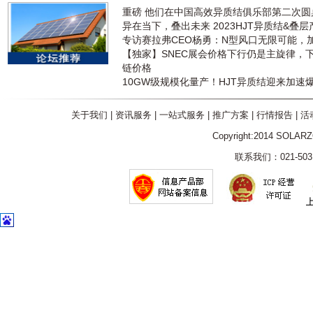
重磅 他们在中国高效异质结俱乐部第二次
异在当下，叠出未来 2023HJT异质结&叠
专访赛拉弗CEO杨勇：N型风口无限可能，
【独家】SNEC展会价格下行仍是主旋律，
链价格
10GW级规模化量产！HJT异质结迎来加速
关于我们
|
资讯服务
|
一站式服务
|
推广方案
|
行情报告
|
活
Copyright:2014 SOLAR
联系我们：021-5031