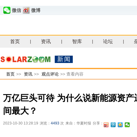
微信
微博
首页
资讯
智库
论坛
|
|
|
|
新闻
首页
>>
资讯
>>
观点评论
>>
查看内容
万亿巨头可待 为什么说新能源资产
间最大？
2023-10-30 13:28:19
浏览：
4493
次
来自：华夏时报
分享：