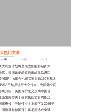
大热门文章
一周
一月
一天
澳大利亚计划将屋顶太阳能补贴扩大
外媒：美国设多晶硅衍生品最低进口
美国SR Inc聚合七家买家采购180兆瓦太
NASA宇航员进行太空行走，为国际空间
外媒分析：美国保护主义反助中国巩
江西发改委关于落实第四监管周期江
国家电投、申能领衔！上海下发2026年
中国隆基与德国拜仁慕尼黑达成全球