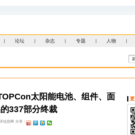
论坛
杂志
专题
人物
|
|
|
|
|
TOPCon太阳能电池、组件、面
更
的337部分终裁
济信息网
分享：