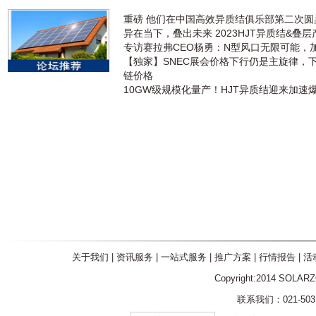
重磅 他们在中国高效异质结俱乐部第二次
异在当下，叠出未来 2023HJT异质结&叠
专访赛拉弗CEO杨勇：N型风口无限可能，
【独家】SNEC展会价格下行仍是主旋律，
链价格
10GW级规模化量产！HJT异质结迎来加速
关于我们
|
资讯服务
|
一站式服务
|
推广方案
|
行情报告
|
活
Copyright:2014 SOLAR
联系我们：021-5031