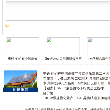
重磅 他们在中国高效
SunPower因涉嫌财报不实
光伏概念股午
重磅 他们在中国高效异质结俱乐部第二次
异在当下，叠出未来 2023HJT异质结&叠
专访赛拉弗CEO杨勇：N型风口无限可能，
【独家】SNEC展会价格下行仍是主旋律，
链价格
10GW级规模化量产！HJT异质结迎来加速
关于我们
|
资讯服务
|
一站式服务
|
推广方案
|
行情报告
|
活