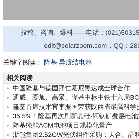
投稿、咨询、爆料——电话：(021)50315
edit@solarzoom.com，QQ：28
关键字阅读：
隆基
异质结电池
相关阅读
中国隆基与德国拜仁慕尼黑达成全球合作
通威、爱旭、高景、隆基中标中铁十六局B
隆基首席技术官李振国荣获陕西省最高科学
35.5%！隆基再次刷新晶硅-钙钛矿叠层电
隆基绿能ACM电池项目规模化量产
浙能集团2.52GW光伏组件采购：天合、