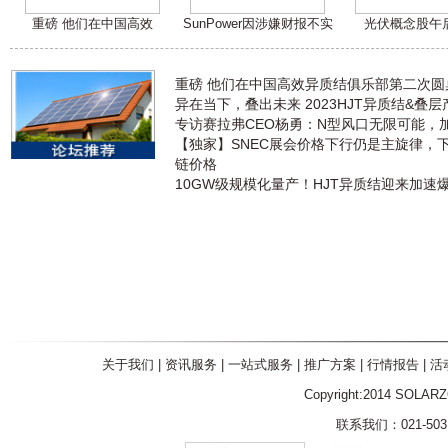
重磅 他们在中国高效
SunPower因涉嫌财报不实
光伏概念股午
重磅 他们在中国高效异质结俱乐部第二次
异在当下，叠出未来 2023HJT异质结&叠
专访赛拉弗CEO杨勇：N型风口无限可能，
【独家】SNEC展会价格下行仍是主旋律，
链价格
10GW级规模化量产！HJT异质结迎来加速
关于我们
|
资讯服务
|
一站式服务
|
推广方案
|
行情报告
|
活
Copyright:2014 SOLAR
联系我们：021-5031