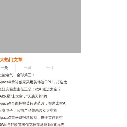
大热门文章
一周
一月
一天
上能电气，全球第三！
SpaceX承诺独家采用英伟达GPU，打造太
之江实验室主任王坚：把AI送进太空 2
“AI双星”上太空，“天感天算”的
SpaceX全面拥抱英伟达芯片，布局太空A
天奥电子：公司产品暂未涉及太空算
SpaceX首份财报超预期，携手英伟达打
RWE与谷歌签署俄克拉荷马州155兆瓦光