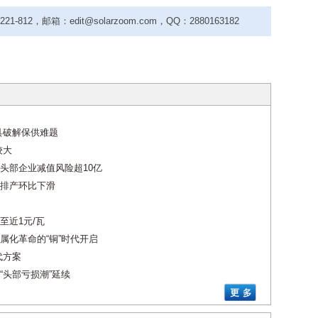
-812，邮箱：edit@solarzoom.com，QQ：2880163182
具破解保供难题
较大
头部企业减值风险超10亿
排产环比下滑
至近1元/瓦
属化革命的“铜”时代开启
代方案
“头部亏损潮”延续