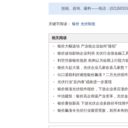
投稿、咨询、爆料——电话：(021)50315221
关键字阅读：
银价
光伏制造
相关阅读
银价大幅波动 产业链企业如何“接招”
银价波动影响企业利润 光伏行业借金融工
利空共振银价急跌 机构认为短期上行阻力
银价大起大落，光伏企业几家欢喜几家愁？
出口退税利好难抵银价飙涨？二月光伏组件
光伏行业“反内卷”成效进一步显现
银价推涨光伏组件报价，下游企业承压涨价
中信建投：银价高企倒逼产业变革，光伏金
银价屡创新高 下游光伏企业多路径寻找替
银价飙涨令光伏行业腹背受敌，前所未有的