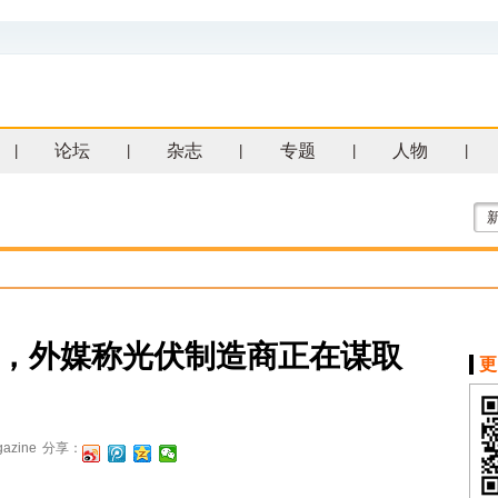
论坛
杂志
专题
人物
|
|
|
|
|
狂飙，外媒称光伏制造商正在谋取
更
azine
分享：