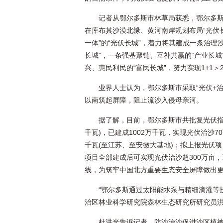
记者从鄂尔多斯市林草局获悉，鄂尔多
在库布其沙漠北缘、黄河南岸规划布局“光伏长
一体”的“光伏长城”，着力将其建成一条治理
长城”，一条强基聚链、互补共赢的“产业长城
兴、惠民利民的“富民长城”，努力实现1+1＞
业界人士认为，鄂尔多斯市采取“光伏+
以南筑起屏障，阻止流沙入侵母亲河。
据了解，目前，鄂尔多斯市共批复光伏指标
千瓦)，已建成1002万千瓦，实现光伏治沙7
千瓦(至江苏、至安徽大基地)；拟上报光伏项目
项目全部建成后可实现光伏治沙超300万亩
线，为筑牢中国北方重要生态安全屏障做出
“鄂尔多斯通过太阳能水泵与精细滴灌等
治区林业科学研究院森林生态研究所研究员
杜洪光告诉记者，防沙治沙促进沙区植