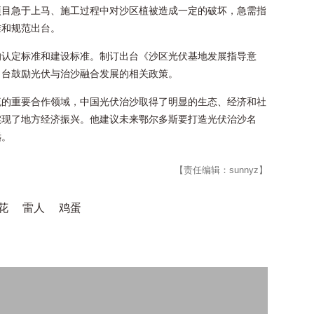
项目急于上马、施工过程中对沙区植被造成一定的破坏，急需指
准和规范出台。
的认定标准和建设标准。制订出台《沙区光伏基地发展指导意
出台鼓励光伏与治沙融合发展的相关政策。
流的重要合作领域，中国光伏治沙取得了明显的生态、经济和社
实现了地方经济振兴。他建议未来鄂尔多斯要打造光伏治沙名
远。
【责任编辑：sunnyz】
花
雷人
鸡蛋