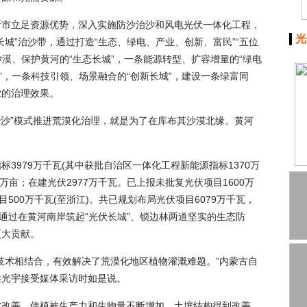
斯市立足资源优势，深入实施防沙治沙和风电光伏一体化工程，
光
城”治沙带，通过打造“生态、绿电、产业、创新、富民”“五位
沙漠、保护黄河的“生态长城”，一条能源转型、扩容增量的“绿电
”，一条科技引领、场景融合的“创新长城”，建设一条绿富同
2的治理效果。
治沙”模式推进荒漠化治理，就是为了在库布其沙漠北缘、黄河
3979万千瓦(其中获批自治区一体化工程新能源指标1370万
0万亩；在建光伏2977万千瓦。已上报未批复光伏项目1600万
500万千瓦(至浙江)。共已规划布局光伏项目6079万千瓦，
，通过在黄河南岸筑起“光伏长城”、锁边林两道坚实的生态防
更大贡献。
技术相结合，有效解决了荒漠化地区植物灌溉难题。”内蒙古自
洪光宇接受媒体采访时如是说。
被改善，使植被生产力和生物量不断增加，土壤结构得到改善，