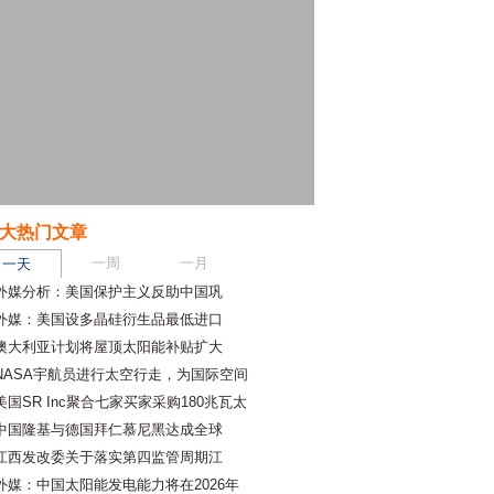
大热门文章
一周
一月
一天
外媒分析：美国保护主义反助中国巩
外媒：美国设多晶硅衍生品最低进口
澳大利亚计划将屋顶太阳能补贴扩大
NASA宇航员进行太空行走，为国际空间
美国SR Inc聚合七家买家采购180兆瓦太
中国隆基与德国拜仁慕尼黑达成全球
江西发改委关于落实第四监管周期江
外媒：中国太阳能发电能力将在2026年