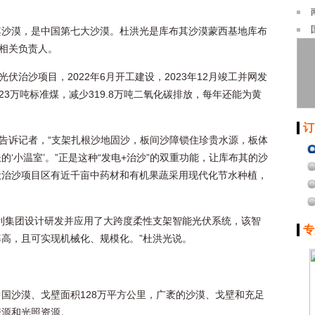
其沙漠，是中国第七大沙漠。杜洪光是库布其沙漠蒙西基地库布
的相关负责人。
伏治沙项目，2022年6月开工建设，2023年12月竣工并网发
23万吨标准煤，减少319.8万吨二氧化碳排放，每年还能为黄
订
光告诉记者，“支架扎根沙地固沙，板间沙障锁住珍贵水源，板体
‘小温室’。”正是这种“发电+治沙”的双重功能，让库布其的沙
伏治沙项目区有近千亩中药材和有机果蔬采用现代化节水种植，
利集团设计研发并应用了大跨度柔性支架智能光伏系统，该智
专
高，且可实现机械化、规模化。”杜洪光说。
国沙漠、戈壁面积128万平方公里，广袤的沙漠、戈壁和充足
资源和光照资源。