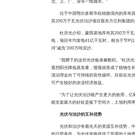
北、上、广、深等一线城市。”
位于中国鄂尔多斯市杭锦旗境内的库布
其200万千瓦光伏治沙项目股东方亿利集团
杜洪光介绍，蒙西基地库布其200万千瓦光
电，项目年均发电41亿千瓦时，相当于节约1
河“减负”200万吨泥沙。
“我脚下的这些光伏板身兼数职。”杜洪
遮挡阳光降低蒸发量，慢慢就形成了植物生长的
漠治理走向了可持续的良性循环。目前在光
可产生较好的农业经济效益。
“为了让光伏治沙能产生更大的效用，亿
能支架最大的好处是板下空间大，土地利用率
光伏与治沙的互补优势
光伏和治沙有着先天的资源互补优势，中
的日照条件，为光伏发电提供了所需的土地