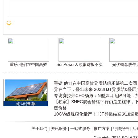
重磅 他们在中国高效
SunPower因涉嫌财报不实
光伏概念股午
重磅 他们在中国高效异质结俱乐部第二次
异在当下，叠出未来 2023HJT异质结&叠
专访赛拉弗CEO杨勇：N型风口无限可能，
【独家】SNEC展会价格下行仍是主旋律，
链价格
10GW级规模化量产！HJT异质结迎来加速
关于我们
|
资讯服务
|
一站式服务
|
推广方案
|
行情报告
|
活
Copyright:2014 SOLAR