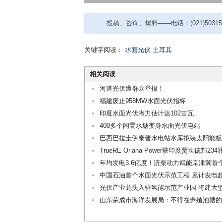
投稿、咨询、爆料——电话：(021)50315221
关键字阅读：
水面光伏
土耳其
相关阅读
河道光伏遭群众举报！
福建废止958MW水面光伏指标
印度水面光伏潜力估计达102吉瓦
400多个闲置水塘变身水面光伏电站
巴西巴拉圭伊泰普水电站水库拟装太阳能板
TrueRE Oriana Power获印度贾坎德邦
年均发电3.6亿度！济柴动力赋能京津冀首
中国石油首个水面光伏示范工程 累计发电超
光伏产业龙头入驻氢能示范产业园 将建大
山东荣成市海洋发展局：不得在养殖池塘的