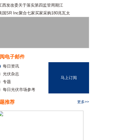
江西发改委关于落实第四监管周期江
美国SR Inc聚合七家买家采购180兆瓦太
阅电子邮件
每日资讯
光伏杂志
马上订阅
专题
每日光伏市场参考
题推荐
更多>>