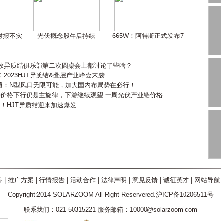
嫌财报不实
光伏概念股午后持续
665W！阿特斯正式发布7
高效异质结俱乐部第二次圆桌会上都讨论了些啥？
2023HJT异质结&叠层产业峰会来袭
勇：N型风口无限可能，加大国内布局势在必行！
会价格下行仍是主旋律，下游继续观望 一周光伏产业链价格
产！HJT异质结迎来加速爆发
务
|
推广方案
|
行情报告
|
活动合作
|
法律声明
|
意见反馈
|
诚征英才
|
网站导航
Copyright:2014 SOLARZOOM All Right Reservered.沪ICP备10206511号
联系我们：021-50315221 服务邮箱：10000@solarzoom.com