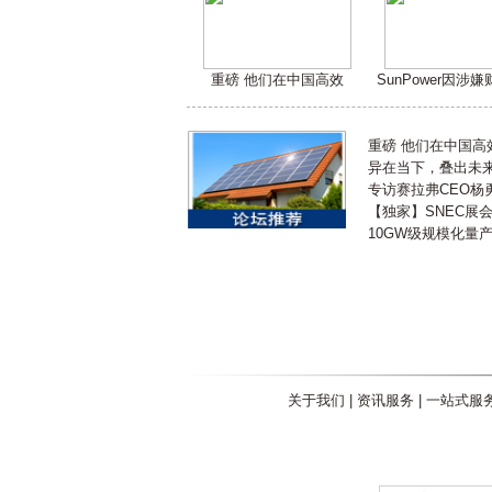
重磅 他们在中国高效
SunPower因涉
重磅 他们在中国
异在当下，叠出未来 
专访赛拉弗CEO杨
【独家】SNEC展
10GW级规模化量
关于我们
|
资讯服务
|
一站式服