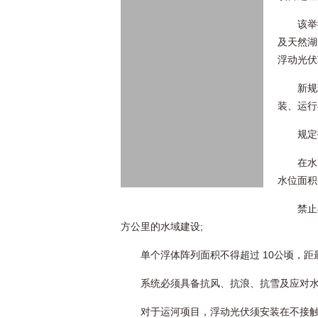
该举
及天然湖
浮动光伏
新规
装、运行
规定
在水
水位面积的
禁止
方公里的水域建设;
单个浮体阵列面积不得超过 10公顷，距最
系统必须具备抗风、抗浪、抗雪及应对
对于运河项目，浮动光伏须安装在不接触水