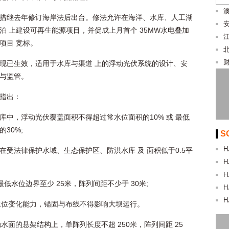
措继去年修订海岸法后出台。修法允许在海洋、水库、人工湖
泊 上建设可再生能源项目，并促成上月首个 35MW水电叠加
项目 竞标。
现已生效，适用于水库与渠道 上的浮动光伏系统的设计、安
与监管。
指出：
库中，浮动光伏覆盖面积不得超过常水位面积的10% 或 最低
30%;
S
H
在受法律保护水域、生态保护区、防洪水库 及 面积低于0.5平
H
H
低水位边界至少 25米，阵列间距不少于 30米;
H
H
水位变化能力，锚固与布线不得影响大坝运行。
面的悬架结构上，单阵列长度不超 250米，阵列间距 25