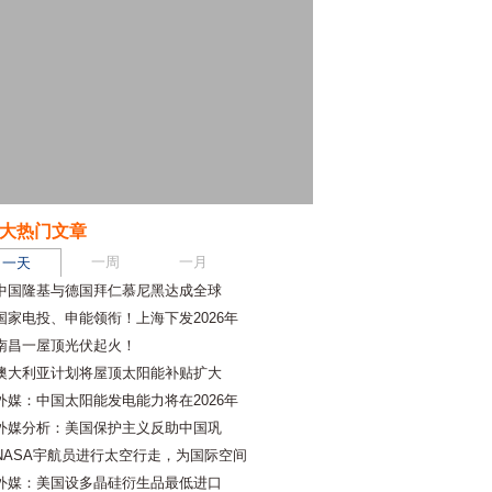
大热门文章
一周
一月
一天
中国隆基与德国拜仁慕尼黑达成全球
国家电投、申能领衔！上海下发2026年
南昌一屋顶光伏起火！
澳大利亚计划将屋顶太阳能补贴扩大
外媒：中国太阳能发电能力将在2026年
外媒分析：美国保护主义反助中国巩
NASA宇航员进行太空行走，为国际空间
外媒：美国设多晶硅衍生品最低进口