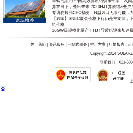
重磅 他们在中国高效异质结俱乐部第二次
异在当下，叠出未来 2023HJT异质结&叠
专访赛拉弗CEO杨勇：N型风口无限可能，
【独家】SNEC展会价格下行仍是主旋律，
链价格
10GW级规模化量产！HJT异质结迎来加速
关于我们
|
资讯服务
|
一站式服务
|
推广方案
|
行情报告
|
活
Copyright:2014 SOLAR
联系我们：021-5031