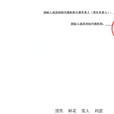
漂亮
鲜花
雷人
鸡蛋