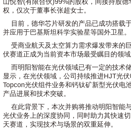
山悦智(有限合伙)99%的股权，间接持股德华
权，仅次于董事长张超女士。
目前，德华芯片研发的产品已成功搭载于
并应用于巴基斯坦科学实验星等国外卫星。
受商业航天及太空算力需求爆发带来的
伏赛道正成为当前资本市场最受瞩目的领域
而明阳智能在光伏领域已有一定的技术储
显示，在光伏领域，公司持续推进HJT光
Topcon光伏组件业务和钙钛矿新型光伏
产品进展和技术突破。
在此背景下，本次并购将推动明阳智能
光伏业务上的深度协同，同时助力其快速切
天赛道，实现技术与场景的双重延伸。