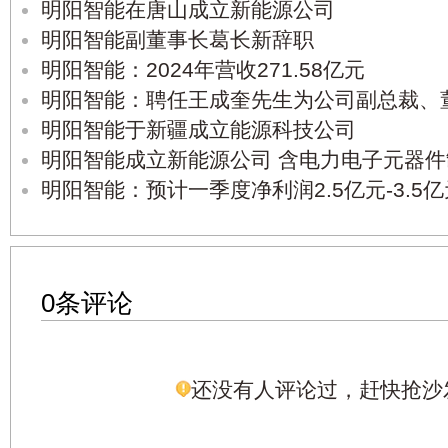
明阳智能在唐山成立新能源公司
明阳智能副董事长葛长新辞职
明阳智能：2024年营收271.58亿元
明阳智能：聘任王成奎先生为公司副总裁、
明阳智能于新疆成立能源科技公司
明阳智能成立新能源公司 含电力电子元器
明阳智能：预计一季度净利润2.5亿元-3.5
0条评论
还没有人评论过，赶快抢沙