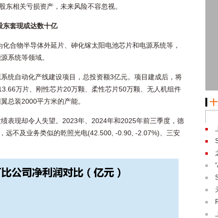
大股东相关亏损资产，未来风险不容忽视。
股东套现或达数十亿
品为化合物半导体外延片、砷化镓太阳电池芯片和电源系统等，
能源系统等领域。
系统自动化产线建设项目，总投资额3亿元。项目建成后，将
13.66万片、刚性芯片20万颗、柔性芯片50万颗、无人机组件
阳翼总装2000平方米的产能。
十
表现却令人失望。2023年、2024年和2025年前三季度，德
20亿，远不及业务类似的
乾照光电
(
42.500
,
-0.90
,
-2.07%
)
、
三安
。