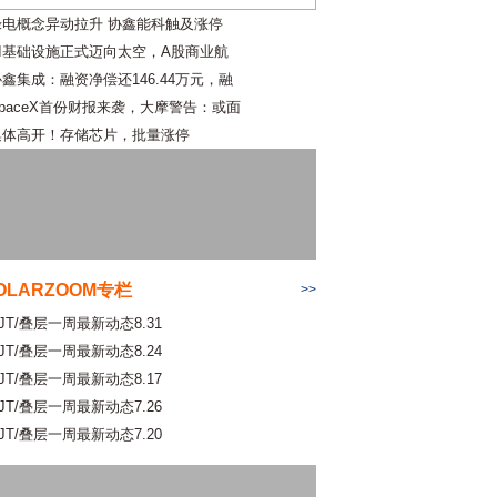
绿电概念异动拉升 协鑫能科触及涨停
AI基础设施正式迈向太空，A股商业航
协鑫集成：融资净偿还146.44万元，融
SpaceX首份财报来袭，大摩警告：或面
集体高开！存储芯片，批量涨停
OLARZOOM专栏
>>
JT/叠层一周最新动态8.31
JT/叠层一周最新动态8.24
JT/叠层一周最新动态8.17
JT/叠层一周最新动态7.26
JT/叠层一周最新动态7.20