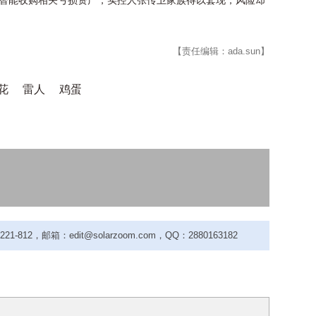
阳智能收购相关亏损资产，实控人张传卫家族得以套现，风险却
【责任编辑：ada.sun】
花
雷人
鸡蛋
-812，邮箱：edit@solarzoom.com，QQ：2880163182