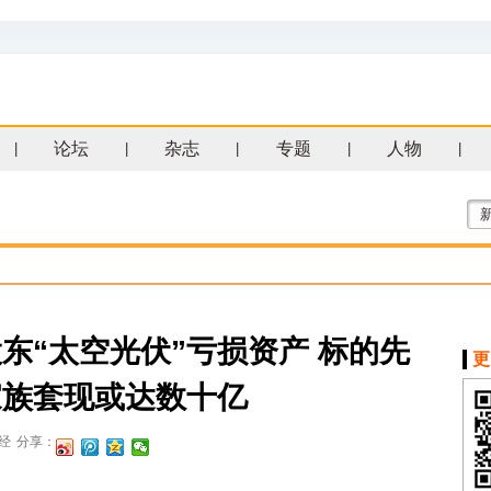
论坛
杂志
专题
人物
|
|
|
|
|
东“太空光伏”亏损资产 标的先
更
家族套现或达数十亿
经
分享：