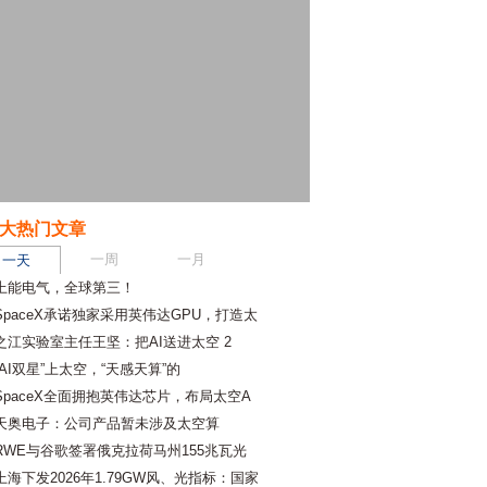
大热门文章
一周
一月
一天
上能电气，全球第三！
SpaceX承诺独家采用英伟达GPU，打造太
之江实验室主任王坚：把AI送进太空 2
“AI双星”上太空，“天感天算”的
SpaceX全面拥抱英伟达芯片，布局太空A
天奥电子：公司产品暂未涉及太空算
RWE与谷歌签署俄克拉荷马州155兆瓦光
上海下发2026年1.79GW风、光指标：国家