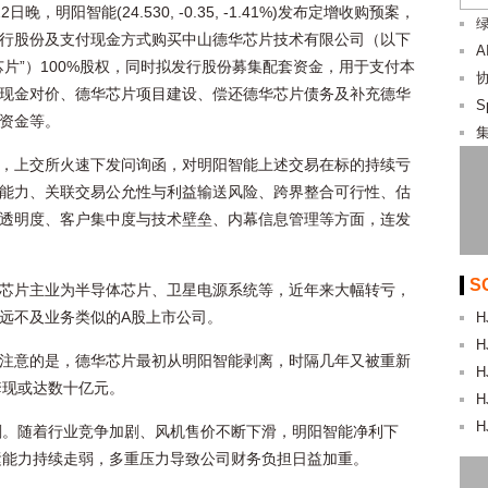
22日晚，
明阳智能
(
24.530
,
-0.35
,
-1.41%
)
发布定增收购预案，
行股份及支付现金方式购买中山德华芯片技术有限公司（以下
芯片”）100%股权，同时拟发行股份募集配套资金，用于支付本
现金对价、德华芯片项目建设、偿还德华芯片债务及补充德华
资金等。
，上交所火速下发问询函，对明阳智能上述交易在标的持续亏
能力、关联交易公允性与利益输送风险、跨界整合可行性、估
透明度、客户集中度与技术壁垒、内幕信息管理等方面，连发
S
芯片主业为半导体芯片、卫星电源系统等，近年来大幅转亏，
远不及业务类似的A股上市公司。
H
H
注意的是，德华芯片最初从明阳智能剥离，时隔几年又被重新
H
套现或达数十亿元。
H
H
刻。随着行业竞争加剧、风机售价不断下滑，明阳智能净利下
运能力持续走弱，多重压力导致公司财务负担日益加重。