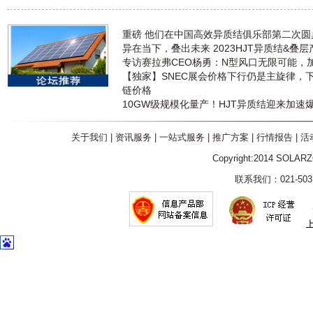
重磅 他们在中国高效异质结俱乐部第二次
异在当下，叠出未来 2023HJT异质结&叠
专访赛拉弗CEO杨勇：N型风口无限可能，
【独家】SNEC展会价格下行仍是主旋律，
链价格
10GW级规模化量产！HJT异质结迎来加速
关于我们
|
资讯服务
|
一站式服务
|
推广方案
|
行情报告
|
活
Copyright:2014 SOLAR
联系我们：021-5031