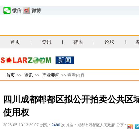
微信
微博
首页
资讯
智库
论坛
|
|
|
|
新闻
首页
>>
资讯
>>
产业要闻
>>
查看内容
四川成都郫都区拟公开拍卖公共区
使用权
2026-05-13 13:39:07
浏览：
2480
次
来自：成都市郫都区人民政府
分享：