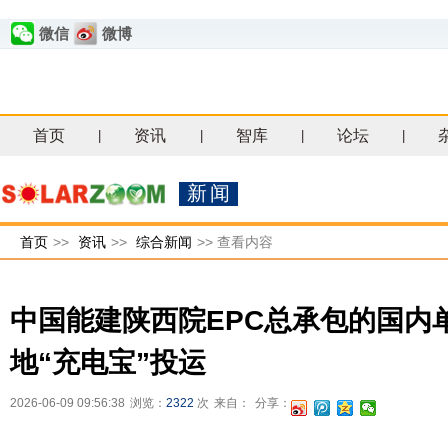
微信
微博
首页
资讯
智库
论坛
|
|
|
|
新闻
首页
>>
资讯
>>
综合新闻
>>
查看内容
中国能建陕西院EPC总承包的国内
地“充电宝”投运
2026-06-09 09:56:38
浏览：
2322
次
来自：
分享：