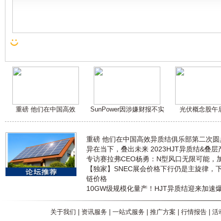
重磅 他们在中国高效
SunPower因涉嫌财报不实
光伏概念股午
重磅 他们在中国高效异质结俱乐部第二次
异在当下，叠出未来 2023HJT异质结&叠
专访赛拉弗CEO杨勇：N型风口无限可能，
【独家】SNEC展会价格下行仍是主旋律，
链价格
10GW级规模化量产！HJT异质结迎来加速
关于我们
|
资讯服务
|
一站式服务
|
推广方案
|
行情报告
|
活