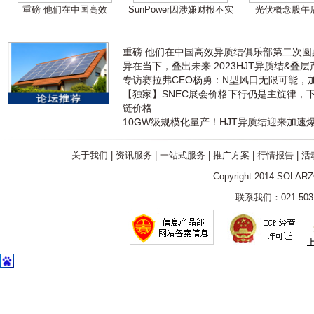
重磅 他们在中国高效
SunPower因涉嫌财报不实
光伏概念股午
重磅 他们在中国高效异质结俱乐部第二次
异在当下，叠出未来 2023HJT异质结&叠
专访赛拉弗CEO杨勇：N型风口无限可能，
【独家】SNEC展会价格下行仍是主旋律，
链价格
10GW级规模化量产！HJT异质结迎来加速
关于我们
|
资讯服务
|
一站式服务
|
推广方案
|
行情报告
|
活
Copyright:2014 SOLAR
联系我们：021-5031