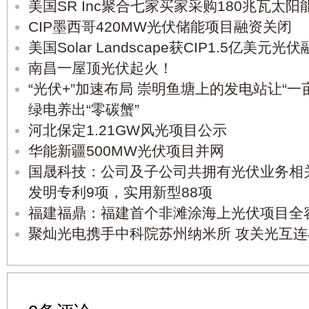
美国SR Inc聚合七家买家采购180兆瓦太阳
CIP墨西哥420MW光伏储能项目融资关闭
美国Solar Landscape获CIP1.5亿美元光
南昌一屋顶光伏起火！
“光伏+”加速布局 崇明鱼塘上的发电站让“一
绿电养出“零碳蟹”
河北保定1.21GW风光项目公示
华能新疆500MW光伏项目并网
国晟科技：公司及子公司共拥有光伏业务相
发明专利9项，实用新型88项
福建福鼎：福建首个非滩涂海上光伏项目全
聚灿光电携手中科院苏州纳米所 攻关光互