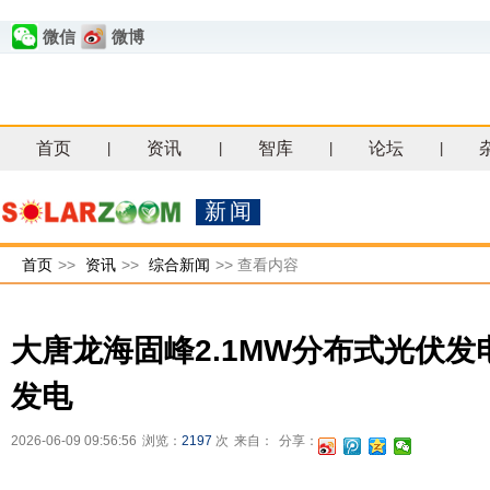
微信
微博
首页
资讯
智库
论坛
|
|
|
|
新闻
首页
>>
资讯
>>
综合新闻
>>
查看内容
大唐龙海固峰2.1MW分布式光伏
发电
2026-06-09 09:56:56
浏览：
2197
次
来自：
分享：